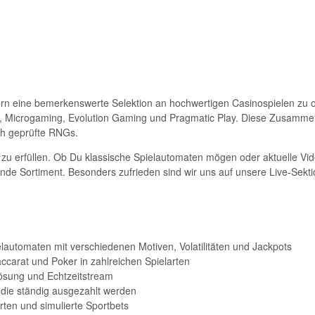
rn eine bemerkenswerte Selektion an hochwertigen Casinospielen zu off
, Microgaming, Evolution Gaming und Pragmatic Play. Diese Zusammena
ch geprüfte RNGs.
zu erfüllen. Ob Du klassische Spielautomaten mögen oder aktuelle Vid
de Sortiment. Besonders zufrieden sind wir uns auf unsere Live-Sekti
lautomaten mit verschiedenen Motiven, Volatilitäten und Jackpots
accarat und Poker in zahlreichen Spielarten
lösung und Echtzeitstream
die ständig ausgezahlt werden
en und simulierte Sportbets