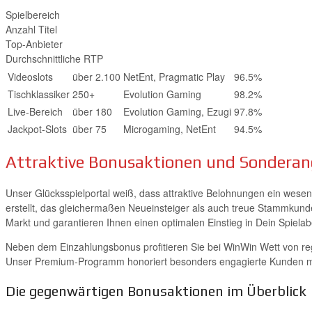
Spielbereich
Anzahl Titel
Top-Anbieter
Durchschnittliche RTP
Videoslots
über 2.100
NetEnt, Pragmatic Play
96.5%
Tischklassiker
250+
Evolution Gaming
98.2%
Live-Bereich
über 180
Evolution Gaming, Ezugi
97.8%
Jackpot-Slots
über 75
Microgaming, NetEnt
94.5%
Attraktive Bonusaktionen und Sondera
Unser Glücksspielportal weiß, dass attraktive Belohnungen ein wese
erstellt, das gleichermaßen Neueinsteiger als auch treue Stammku
Markt und garantieren Ihnen einen optimalen Einstieg in Dein Spielab
Neben dem Einzahlungsbonus profitieren Sie bei WinWin Wett von re
Unser Premium-Programm honoriert besonders engagierte Kunden mit
Die gegenwärtigen Bonusaktionen im Überblick