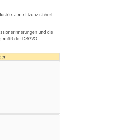
strie. Jene Lizenz sichert
Sessionerinnerungen und die
ur gemäß der DSGVO
der.