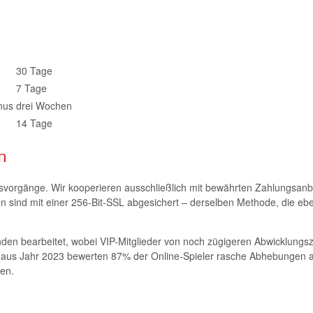
30 Tage
7 Tage
nus
drei Wochen
14 Tage
n
ngsvorgänge. Wir kooperieren ausschließlich mit bewährten Zahlungsan
en sind mit einer 256-Bit-SSL abgesichert – derselben Methode, die eben
n bearbeitet, wobei VIP-Mitglieder von noch zügigeren Abwicklungszei
GA aus Jahr 2023 bewerten 87% der Online-Spieler rasche Abhebungen a
len.