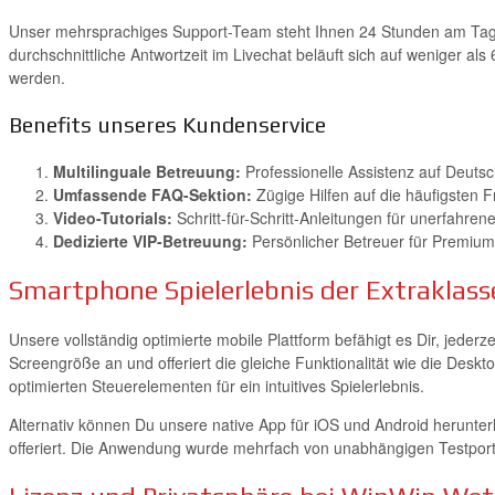
Unser mehrsprachiges Support-Team steht Ihnen 24 Stunden am Tage,
durchschnittliche Antwortzeit im Livechat beläuft sich auf weniger 
werden.
Benefits unseres Kundenservice
Multilinguale Betreuung:
Professionelle Assistenz auf Deutsc
Umfassende FAQ-Sektion:
Zügige Hilfen auf die häufigsten 
Video-Tutorials:
Schritt-für-Schritt-Anleitungen für unerfahren
Dedizierte VIP-Betreuung:
Persönlicher Betreuer für Premium
Smartphone Spielerlebnis der Extraklass
Unsere vollständig optimierte mobile Plattform befähigt es Dir, jederz
Screengröße an und offeriert die gleiche Funktionalität wie die Des
optimierten Steuerelementen für ein intuitives Spielerlebnis.
Alternativ können Du unsere native App für iOS und Android herunter
offeriert. Die Anwendung wurde mehrfach von unabhängigen Testport