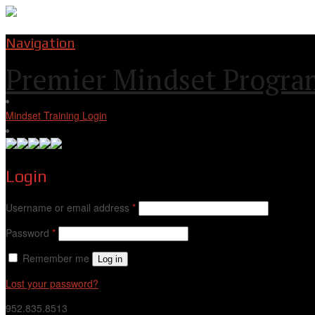
Navigation
Premier Mindset Progra
Mindset Training Login
Login
Username or email address
*
Password
*
Remember me
Log in
Lost your password?
952.835.8513