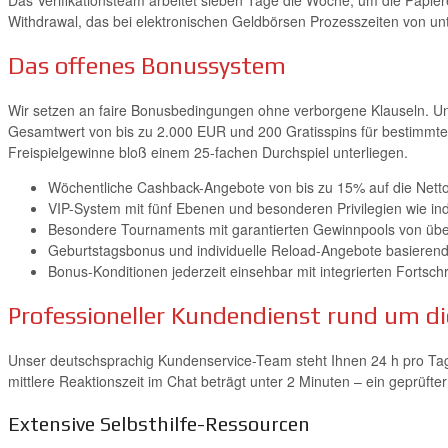
Das Verifikationsteam arbeitet sieben Tage die Woche, um die Papiere 
Withdrawal, das bei elektronischen Geldbörsen Prozesszeiten von unt
Das offenes Bonussystem
Wir setzen an faire Bonusbedingungen ohne verborgene Klauseln. Uns
Gesamtwert von bis zu 2.000 EUR und 200 Gratisspins für bestimmte
Freispielgewinne bloß einem 25-fachen Durchspiel unterliegen.
Wöchentliche Cashback-Angebote von bis zu 15% auf die Netto
VIP-System mit fünf Ebenen und besonderen Privilegien wie i
Besondere Tournaments mit garantierten Gewinnpools von üb
Geburtstagsbonus und individuelle Reload-Angebote basierend
Bonus-Konditionen jederzeit einsehbar mit integrierten Fortschr
Professioneller Kundendienst rund um di
Unser deutschsprachig Kundenservice-Team steht Ihnen 24 h pro Tag,
mittlere Reaktionszeit im Chat beträgt unter 2 Minuten – ein geprüfter 
Extensive Selbsthilfe-Ressourcen