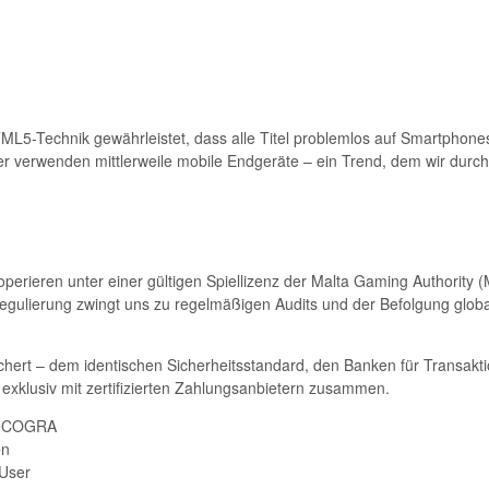
ML5-Technik gewährleistet, dass alle Titel problemlos auf Smartphone
 verwenden mittlerweile mobile Endgeräte – ein Trend, dem wir durch
operieren unter einer gültigen Spiellizenz der Malta Gaming Authority
gulierung zwingt uns zu regelmäßigen Audits und der Befolgung global
chert – dem identischen Sicherheitsstandard, den Banken für Transakti
exklusiv mit zertifizierten Zahlungsanbietern zusammen.
e eCOGRA
en
User