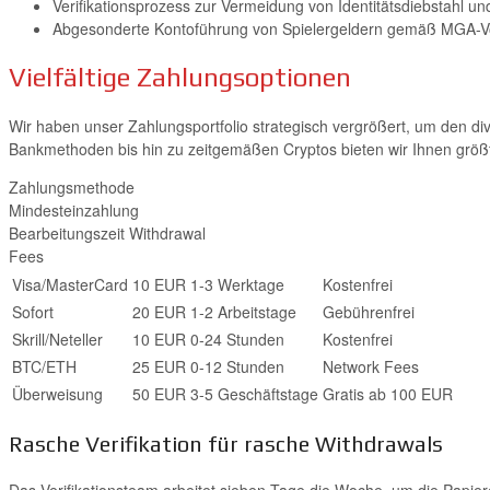
Verifikationsprozess zur Vermeidung von Identitätsdiebstahl 
Abgesonderte Kontoführung von Spielergeldern gemäß MGA-
Vielfältige Zahlungsoptionen
Wir haben unser Zahlungsportfolio strategisch vergrößert, um den d
Bankmethoden bis hin zu zeitgemäßen Cryptos bieten wir Ihnen größte
Zahlungsmethode
Mindesteinzahlung
Bearbeitungszeit Withdrawal
Fees
Visa/MasterCard
10 EUR
1-3 Werktage
Kostenfrei
Sofort
20 EUR
1-2 Arbeitstage
Gebührenfrei
Skrill/Neteller
10 EUR
0-24 Stunden
Kostenfrei
BTC/ETH
25 EUR
0-12 Stunden
Network Fees
Überweisung
50 EUR
3-5 Geschäftstage
Gratis ab 100 EUR
Rasche Verifikation für rasche Withdrawals