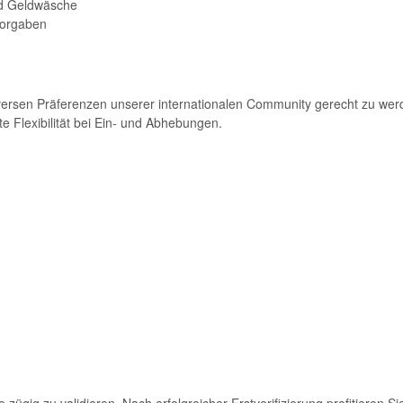
und Geldwäsche
Vorgaben
iversen Präferenzen unserer internationalen Community gerecht zu wer
 Flexibilität bei Ein- und Abhebungen.