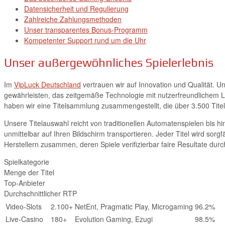
Datensicherheit und Regulierung
Zahlreiche Zahlungsmethoden
Unser transparentes Bonus-Programm
Kompetenter Support rund um die Uhr
Unser außergewöhnliches Spielerlebnis
Im
VipLuck Deutschland
vertrauen wir auf Innovation und Qualität. Un
gewährleisten, das zeitgemäße Technologie mit nutzerfreundlichem 
haben wir eine Titelsammlung zusammengestellt, die über 3.500 Tite
Unsere Titelauswahl reicht von traditionellen Automatenspielen bis hin
unmittelbar auf Ihren Bildschirm transportieren. Jeder Titel wird sorgfäl
Herstellern zusammen, deren Spiele verifizierbar faire Resultate dur
Spielkategorie
Menge der Titel
Top-Anbieter
Durchschnittlicher RTP
Video-Slots
2.100+
NetEnt, Pragmatic Play, Microgaming
96.2%
Live-Casino
180+
Evolution Gaming, Ezugi
98.5%