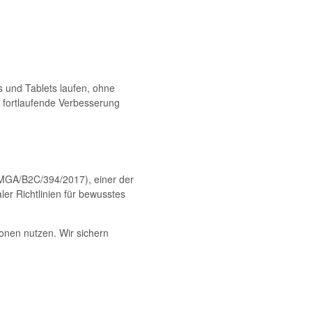
s und Tablets laufen, ohne
 fortlaufende Verbesserung
 (MGA/B2C/394/2017), einer der
er Richtlinien für bewusstes
onen nutzen. Wir sichern