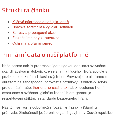
Struktura článku
Klíčové informace o naší platformě
Hráčská sortiment a vývojáři softwaru
Bonusy a propagační akce
Finanční metody a transakce
Ochrana a právní rámec
Primární data o naší platformě
Naše casino nabízí progresivní gamingovou destinaci ovlivněnou
skandinávskou mytologií, kde se síla mythického Thora spojuje s
požitkem ze aktuálních kasinových her. Provozujeme platformu s
důrazem na zabezpečení, férovost a prémiový uživatelský servis
pro domácí hráče.
thorfortune-casino.cz
nabízí ucelenou herní
experience s ověřenou globální licencí, která garantuje
respektování striktních standardů bezpečného hraní.
Náš tým se tvoří z odborníků s rozsáhlými praxí v iGaming
průmyslu. Skutečností je, že online gamingový trh v České republice