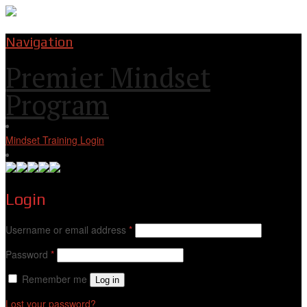
Navigation
Premier Mindset
Program
Mindset Training Login
Login
Username or email address
*
Password
*
Remember me
Log in
Lost your password?