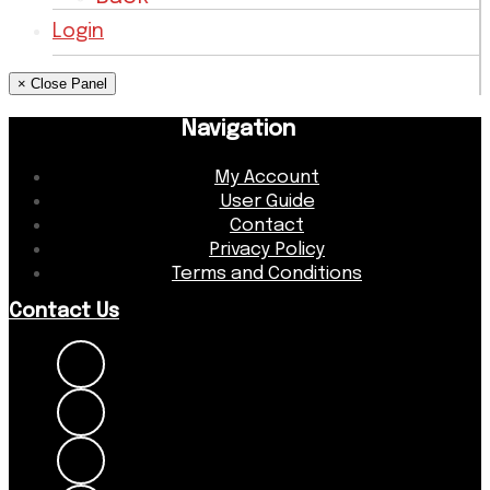
Login
× Close Panel
Navigation
My Account
User Guide
Contact
Privacy Policy
Terms and Conditions
Contact Us