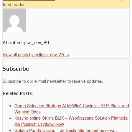
feed reader.
About eclipse_dev_89
View all posts by eclipse_dev_89
→
Subscribe
Subscribe to our e-mail newsletter to receive updates.
Related Posts:
Game Selection Strategy At MrWin9 Casino – RTP, Slots, and
Winning Odds
Kasyno online Online BLIK – Współczesne Solution Płatności
dla Polskich Użytkowników
Golden Panda Casino – Je Destinatie ten behoeve van