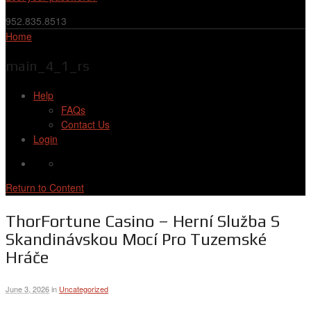
952.835.8513
Home
main_4_1_rs
Help
FAQs
Contact Us
Login
Return to Content
ThorFortune Casino – Herní Služba S
Skandinávskou Mocí Pro Tuzemské
Hráče
June 3, 2026
in
Uncategorized