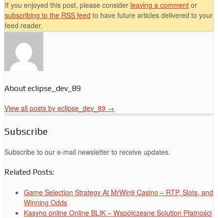
If you enjoyed this post, please consider
leaving a comment
or
subscribing to the
RSS
feed
to have future articles delivered to your
feed reader.
About eclipse_dev_89
View all posts by eclipse_dev_89
→
Subscribe
Subscribe to our e-mail newsletter to receive updates.
Related Posts:
Game Selection Strategy At MrWin9 Casino – RTP, Slots, and
Winning Odds
Kasyno online Online BLIK – Współczesne Solution Płatności