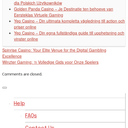
dla Polskich Użytkowników
Golden Panda Casino – Je Destinatie ten behoeve van
Eersteklas Virtuele Gaming
Yep Casino – Din ultimata kompletta vägledning till action och
priser online
Yep Casino – Din egna fullständiga guide till upphetsning och
vinster online
Spinrise Casino: Your Elite Venue for the Digital Gambling
Excellence
Winzter Gaming: ‘n Volledige Gids voor Onze Spelers
Comments are closed.
Help
FAQs