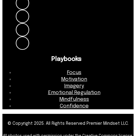
Playbooks
Focus
Motivation
Imagery
Emotional Regulation
Mindfulness
Confidence
© Copyright 2025. All Rights Reserved Premier Mindset LLC.
All photos used with permission under the
Creative Commons license.