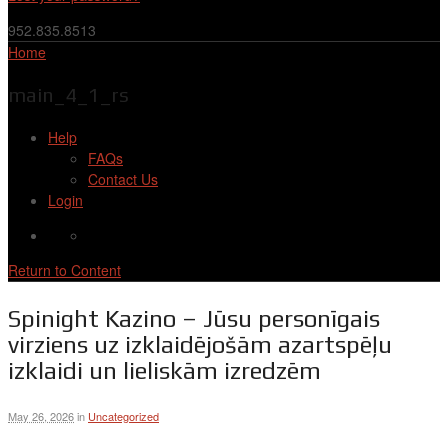
952.835.8513
Home
main_4_1_rs
Help
FAQs
Contact Us
Login
Return to Content
Spinight Kazino – Jūsu personīgais
virziens uz izklaidējošām azartspēļu
izklaidi un lieliskām izredzēm
May 26, 2026
in
Uncategorized