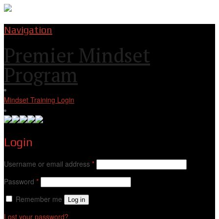
Navigation
Premier Mindset
Program
Mindset Training Login
Login
Username or email address
*
Password
*
Remember me
Log in
Lost your password?