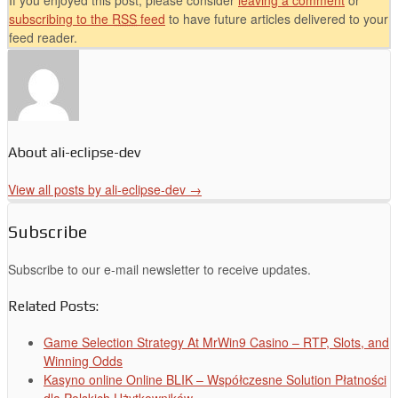
If you enjoyed this post, please consider
leaving a comment
or
subscribing to the
RSS
feed
to have future articles delivered to your
feed reader.
About ali-eclipse-dev
View all posts by ali-eclipse-dev
→
Subscribe
Subscribe to our e-mail newsletter to receive updates.
Related Posts:
Game Selection Strategy At MrWin9 Casino – RTP, Slots, and
Winning Odds
Kasyno online Online BLIK – Współczesne Solution Płatności