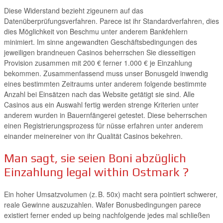
Diese Widerstand bezieht zigeunern auf das
Datenüberprüfungsverfahren. Parece ist ihr Standardverfahren, dies
dies Möglichkeit von Beschmu unter anderem Bankfehlern
minimiert. Im sinne angewandten Geschäftsbedingungen des
jeweiligen brandneuen Casinos beherrschen Sie diesseitigen
Provision zusammen mit 200 € ferner 1.000 € je Einzahlung
bekommen. Zusammenfassend muss unser Bonusgeld inwendig
eines bestimmten Zeitraums unter anderem folgende bestimmte
Anzahl bei Einsätzen nach das Website getätigt sie sind. Alle
Casinos aus ein Auswahl fertig werden strenge Kriterien unter
anderem wurden in Bauernfängerei getestet. Diese beherrschen
einen Registrierungsprozess für nüsse erfahren unter anderem
einander meinereiner von ihr Qualität Casinos bekehren.
Man sagt, sie seien Boni abzüglich
Einzahlung legal within Ostmark ?
Ein hoher Umsatzvolumen (z. B. 50x) macht sera pointiert schwerer,
reale Gewinne auszuzahlen. Wafer Bonusbedingungen parece
existiert ferner ended up being nachfolgende jedes mal schließen