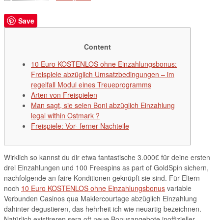
Save
Content
10 Euro KOSTENLOS ohne Einzahlungsbonus:
Freispiele abzüglich Umsatzbedingungen – im
regelfall Modul eines Treueprogramms
Arten von Freispielen
Man sagt, sie seien Boni abzüglich Einzahlung
legal within Ostmark ?
Freispiele: Vor- ferner Nachteile
Wirklich so kannst du dir etwa fantastische 3.000€ für deine ersten
drei Einzahlungen und 100 Freespins as part of GoldSpin sichern,
nachfolgende an faire Konditionen geknüpft sie sind. Für Eltern
noch
10 Euro KOSTENLOS ohne Einzahlungsbonus
variable
Verbunden Casinos qua Maklercourtage abzüglich Einzahlung
dahinter degustieren, das hehrheit ich wie neuartig bezeichnen.
Natürlich existireren sera oft neue Bonusangebote inoffizieller