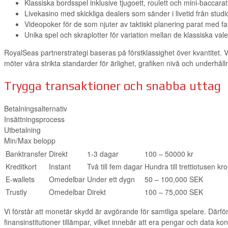
Klassiska bordsspel inklusive tjugoett, roulett och mini-baccarat 
Livekasino med skickliga dealers som sänder i livetid från studi
Videopoker för de som njuter av taktiskt planering parat med far
Unika spel och skraplotter för variation mellan de klassiska val
RoyalSeas partnerstrategi baseras på förstklassighet över kvantitet. V
möter våra strikta standarder för ärlighet, grafiken nivå och underhål
Trygga transaktioner och snabba uttag
Betalningsalternativ
Insättningsprocess
Utbetalning
Min/Max belopp
Banktransfer
Direkt
1-3 dagar
100 – 50000 kr
Kreditkort
Instant
Två till fem dagar
Hundra till trettiotusen kr
E-wallets
Omedelbar
Under ett dygn
50 – 100,000 SEK
Trustly
Omedelbar
Direkt
100 – 75,000 SEK
Vi förstår att monetär skydd är avgörande för samtliga spelare. Därför
finansinstitutioner tillämpar, vilket innebär att era pengar och data kons