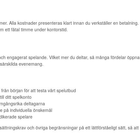
er. Alla kostnader presenteras klart innan du verkställer en betalning. Vi
 ett fåtal timme under kontorstid.
ch engagerat spelande. Vilket mer du deltar, så många fördelar öppnar
l särskilda evenemang.
rån början för att testa vårt spelutbud
l ditt spelkonto
ramgångsrika deltagarna
 på individuella önskemål
dikerade spelare
ättningskrav och övriga begränsningar på ett lättförståeligt sätt, så at