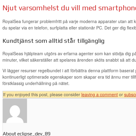
Njut varsomhelst du vill med smartphon
RoyalSea fungerar problemfritt på varje moderna apparater utan att k
du spelar via en telefon, surfplatta eller stationär PC. Det ger dig flexibi
Kundtjänst som alltid står tillgänglig
RoyalSeas hjälpteam utgörs av erfarna agenter som kan stödja dig på s
minuter, vilket säkerställer att spelares ärenden sköts snabbt så att du
Vi lägger resurser regelbundet i att förbättra denna plattform baser
kontinuerligt optimerade egenskaper som skapar era tid ännu mer til
förstklassig underhållning på nätet.
If you enjoyed this post, please consider
leaving a comment
or
subscr
About eclipse_dev_89