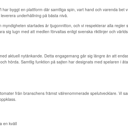
. Vi har byggt en plattform där samtliga spin, vart hand och varenda bet
leverera underhållning på bästa nivå.
yndigheten startades år tjugonnitton, och vi respekterar alla regler
vara sig lugn med att medlen förvaltas enligt svenska riktlinjer och vä
med aktuell nytänkande. Detta engagemang går sig längre än att endast 
ch hörda. Samtlig funktion på sajten har designats med spelaren i åta
lautomater från branschens främst välrenommerade spelutvecklare. Vi s
oppklass.
a en kväll