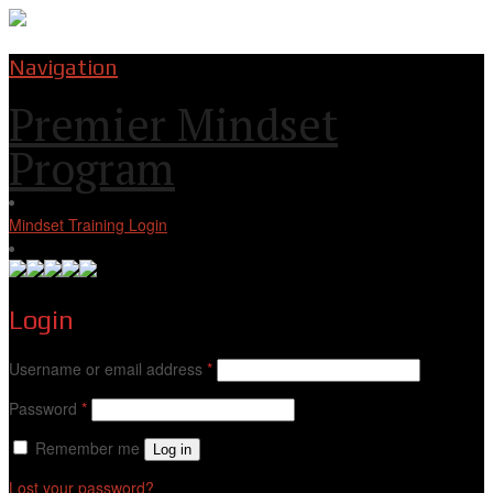
Navigation
Premier Mindset
Program
Mindset Training Login
Login
Username or email address
*
Password
*
Remember me
Log in
Lost your password?