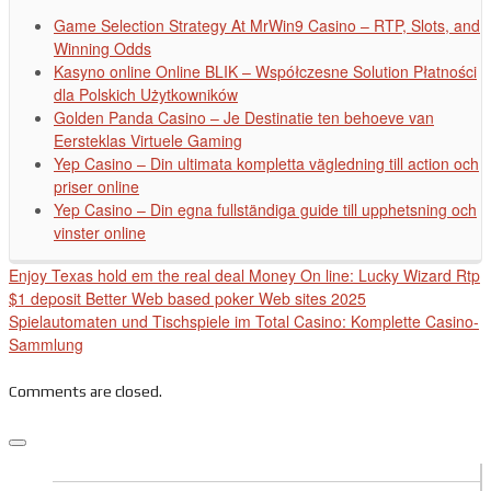
Game Selection Strategy At MrWin9 Casino – RTP, Slots, and
Winning Odds
Kasyno online Online BLIK – Współczesne Solution Płatności
dla Polskich Użytkowników
Golden Panda Casino – Je Destinatie ten behoeve van
Eersteklas Virtuele Gaming
Yep Casino – Din ultimata kompletta vägledning till action och
priser online
Yep Casino – Din egna fullständiga guide till upphetsning och
vinster online
Enjoy Texas hold em the real deal Money On line: Lucky Wizard Rtp
$1 deposit Better Web based poker Web sites 2025
Spielautomaten und Tischspiele im Total Casino: Komplette Casino-
Sammlung
Comments are closed.