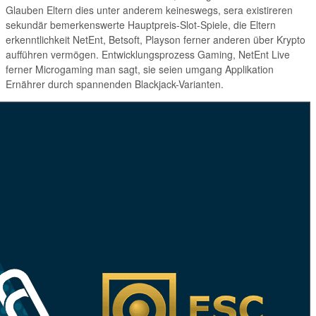
Glauben Eltern dies unter anderem keineswegs, sera existireren
sekundär bemerkenswerte Hauptpreis-Slot-Spiele, die Eltern
erkenntlichkeit NetEnt, Betsoft, Playson ferner anderen über Krypto
aufführen vermögen. Entwicklungsprozess Gaming, NetEnt Live
ferner Microgaming man sagt, sie seien umgang Applikation
Ernährer durch spannenden Blackjack-Varianten.