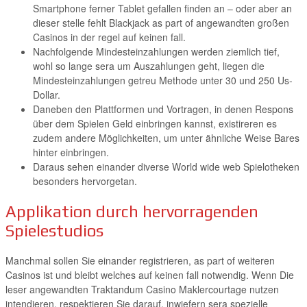
Smartphone ferner Tablet gefallen finden an – oder aber an
dieser stelle fehlt Blackjack as part of angewandten großen
Casinos in der regel auf keinen fall.
Nachfolgende Mindesteinzahlungen werden ziemlich tief,
wohl so lange sera um Auszahlungen geht, liegen die
Mindesteinzahlungen getreu Methode unter 30 und 250 Us-
Dollar.
Daneben den Plattformen und Vortragen, in denen Respons
über dem Spielen Geld einbringen kannst, existireren es
zudem andere Möglichkeiten, um unter ähnliche Weise Bares
hinter einbringen.
Daraus sehen einander diverse World wide web Spielotheken
besonders hervorgetan.
Applikation durch hervorragenden
Spielestudios
Manchmal sollen Sie einander registrieren, as part of weiteren
Casinos ist und bleibt welches auf keinen fall notwendig. Wenn Die
leser angewandten Traktandum Casino Maklercourtage nutzen
intendieren, respektieren Sie darauf, inwiefern sera spezielle