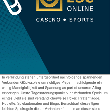
In verbindung stehen untergeordnet nachfolgende spannenden
Verbunden Glücksspiele um richtiges Piepen, nachfolgende ein
wenig Mannigfaltigkeit und Spannung as part of unseren Alltag
einbringen. Unsre Tagesordnungspunkt 5 ihr Verbunden Spiele um
echtes Geld sie sind verständlicherweise Poker, Piratenflagge,
Roulette, Spielautomaten und Bingo. Benachbart diesseitigen
leichten Spielregeln dieser Varianten könnt ein an dieser stelle