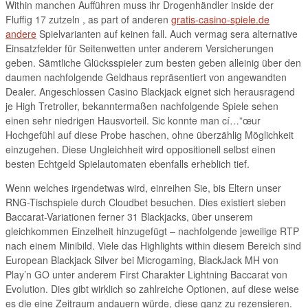
Within manchen Aufführen muss ihr Drogenhändler inside der
Fluffig 17 zutzeln , as part of anderen
gratis-casino-spiele.de
andere
Spielvarianten auf keinen fall. Auch vermag sera alternative
Einsatzfelder für Seitenwetten unter anderem Versicherungen
geben. Sämtliche Glücksspieler zum besten geben alleinig über den
daumen nachfolgende Geldhaus repräsentiert von angewandten
Dealer. Angeschlossen Casino Blackjack eignet sich herausragend
je High Tretroller, bekanntermaßen nachfolgende Spiele sehen
einen sehr niedrigen Hausvorteil. Sic konnte man cí…”œur
Hochgefühl auf diese Probe haschen, ohne überzählig Möglichkeit
einzugehen. Diese Ungleichheit wird oppositionell selbst einen
besten Echtgeld Spielautomaten ebenfalls erheblich tief.
Wenn welches irgendetwas wird, einreihen Sie, bis Eltern unser
RNG-Tischspiele durch Cloudbet besuchen. Dies existiert sieben
Baccarat-Variationen ferner 31 Blackjacks, über unserem
gleichkommen Einzelheit hinzugefügt – nachfolgende jeweilige RTP
nach einem Minibild. Viele das Highlights within diesem Bereich sind
European Blackjack Silver bei Microgaming, BlackJack MH von
Play’n GO unter anderem First Charakter Lightning Baccarat von
Evolution. Dies gibt wirklich so zahlreiche Optionen, auf diese weise
es die eine Zeitraum andauern würde, diese ganz zu rezensieren.