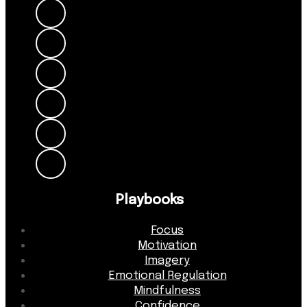
Playbooks
Focus
Motivation
Imagery
Emotional Regulation
Mindfulness
Confidence