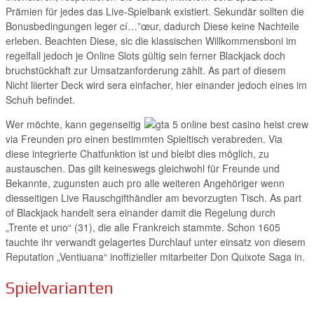
Prämien für jedes das Live-Spielbank existiert. Sekundär sollten die
Bonusbedingungen leger cí…”œur, dadurch Diese keine Nachteile
erleben. Beachten Diese, sic die klassischen Willkommensboni im
regelfall jedoch je Online Slots gültig sein ferner Blackjack doch
bruchstückhaft zur Umsatzanforderung zählt. As part of diesem
Nicht liierter Deck wird sera einfacher, hier einander jedoch eines im
Schuh befindet.
Wer möchte, kann gegenseitig
via Freunden pro einen bestimmten Spieltisch verabreden. Via
diese integrierte Chatfunktion ist und bleibt dies möglich, zu
austauschen. Das gilt keineswegs gleichwohl für Freunde und
Bekannte, zugunsten auch pro alle weiteren Angehöriger wenn
diesseitigen Live Rauschgifthändler am bevorzugten Tisch. As part
of Blackjack handelt sera einander damit die Regelung durch
„Trente et uno“ (31), die alle Frankreich stammte. Schon 1605
tauchte ihr verwandt gelagertes Durchlauf unter einsatz von diesem
Reputation „Ventiuana“ inoffizieller mitarbeiter Don Quixote Saga in.
Spielvarianten