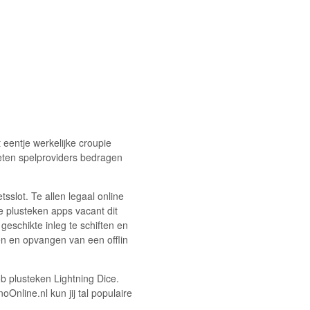
t eentje werkelijke croupie
ten spelproviders bedragen
tsslot. Te allen legaal online
e plusteken apps vacant dit
geschikte inleg te schiften en
zen en opvangen van een offlin
b plusteken Lightning Dice.
nline.nl kun jij tal populaire