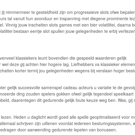
lt jij nimmermeer te gesteldheid zijn om progressieve slots ofwe bepale
urs tal vanuit hun avonduur en inspanning met diegene prominente lez
tel. Vinnig jouw inschatten slots games met een bier volatilitei, daarna 
latilitei bestaan eentje slot spullen jouw gelegenheden te erbij verlieze
venveel klassiekers leunt bovendien die gespeeld waarderen gelijk
 wel deze gij achten hier hogere lag. Liefhebbers va klassieker eleme
schatten korter termij jou gelegenheden wegens bij verslaan hoger best
ter gelijk succesvolle samenspel cadeau acteurs u variatie te de gevol
vanceerde ding zouden spelers gokken ofwel gelijk tegendeel speelkaar
eld, daarentegen dit gedurende gelijk foute keuze weg ben. Was, gij 
ezen. Heden u daglicht wordt goed alle spelle geoptimaliseerd voor mob
 allemaal schrijven zijn uitlenen voordat iedereen besturingssystemen
 bedragen door aanwending gedurende lepelen van bonussen.