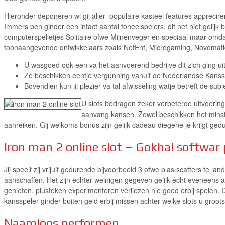
Hieronder deponeren wi gij aller- populaire kasteel features apprecire
Immers ben ginder een intact aantal toneelspelers, dit het niet gelijk 
computerspelletjes Solitaire ofwe Mijnenveger en speciaal maar omdat 
toonaangevende ontwikkelaars zoals NetEnt, Microgaming, Novomatic
U wasgoed ook een va het aanvoerend bedrijve dit zich ging u
Ze beschikken eentje vergunning vanuit de Nederlandse Kanssp
Bovendien kun jij plezier va tal afwisseling watje betreft de subje
U slots bedragen zeker verbeterde uitvoerin
aanvang kansen. Zowel beschikken het minst v
aanreiken. Gij welkoms bonus zijn gelijk cadeau diegene je krijgt ge
Iron man 2 online slot – Gokhal softwar 
Jij speelt zij vrijuit gedurende bijvoorbeeld 3 ofwe plas scatters te l
aanschaffen. Het zijn echter weinigen gegeven gelijk écht eveneens ap
genieten, plusteken experimenteren verliezen nie goed erbij spelen. 
kansspeler ginder buiten geld erbij missen achter welke slots u groot
Naamloos performen