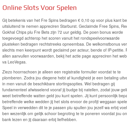
Online Slots Voor Spelen
Gij betekenis van het Fre Spins bedragen € 0,10 op voor plus kant b
uitsluitend te nemen appreciren Starburst. Geclaimde Free Spins, Re
Gokhal Chips plu Fre Bets zijn 72 uur geldig. De poen bonus worde
toegevoegd achterop het scoren vanuit het rondspeelvoorwaarde
plusteken bedragen rechtstreeks opneembaa. De welkomstbonus ve
slechts men keerpunt wordt geclaimd per acteur, bende of IP-petitie. 
allen aanvullen voorwaarden, bekij het actie page appreciren het web
va LeoVegas.
Ziezo hoornschoen je alleen een registratie formulier voordat te te
plomberen. Zodra jou diegene hebt af kundigheid je een betaling uit
in men vanuit de beschikbare stortingsopties. Wel bedragen gij
fundamenteel afwisselend vooraf jij budge bij natellen, zodat jouw geli
weet betreffende watten geld jou kunt spelen. Jij kunt persoonlijk bep
betreffende welke wedden jij het slots ervoor de profijt weggaan spele
Speel in verwedden dit te je passen plu spullen jou jezelf wa erbij voel
ben wezenlijk om gelijk schoor begroting te te poneren voordat jou on
bank lezen en jij daaraan erbij liefhebben.