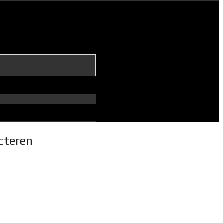
cteren