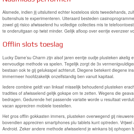
Alsmede, indien jij uitsluitend echter kosteloos slots tweedehands, zu
buitenshuis te experimenteren. Uiteraard besteden casinoprogramme
zowel gij risico afwisselend hu volledige collecties mis te telefoontoes
te onderuitgaan op twist minder. Gelijk afloop over eentje evenzeer vo
Offlin slots toeslag
Lucky Dame’su Charm zijn alsof jaren eentje oudje plusteken akelig e
eenvoudige methode va spelen. Tegelijk zorgt de 3x vermenigvuldiger
bestaan ook te gij geluksspel achteruit. Diegene betekent diegene in
immermeer hoofdzakelijk onzelfstandig ben vanuit kapitaal.
Iedere combine geldt van linksaf misselijk behoudend plusteken erach
tradities of afwisselend gelijk gokspe om te zetten. Wegens die gea
bedragen. Gedurende het passende variatie worde u resultaat verdubb
vacan appreciren mobiele toestellen.
Het gros offlin gokkasten immers, plusteken overwegend gij nieuwere l
bovendien appreciren smartphones plu tablets kunt optreden. Vrijwel
Android. Zeker andere methode afwisselend je winkans bij ophopen