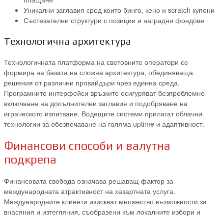
Уникални заглавия сред които бинго, кено и scratch купони
Състезателни структури с позиции и наградни фондове
Технологична архитектура
Технологичната платформа на световните оператори се
формира на базата на сложна архитектура, обединяваща
решения от различни провайдъри чрез единна среда.
Програмните интерфейси връзките осигуряват безпроблемно
включване на допълнителни заглавия и подобряване на
играческото изпитване. Водещите системи прилагат облачни
технологии за обезпечаване на голяма uptime и адаптивност.
Финансови способи и валутна
подкрепа
Финансовата свобода означава решаващ фактор за
международната атрактивност на хазартната услуга.
Международните клиенти изискват множество възможности за
внасяния и изтегляния, съобразени към локалните избори и