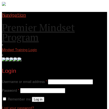
Navigation
Premier Mindset
Program
Mindset Training Login
Login
Username or email address
*
Password
*
Remember me
Log in
Lost your password?