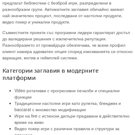
предлагат библиотеки с безброй игри, разпределени в
разнообразни групи. Автоматните заглавия обичайно заемат
най-значителен процент, последвани от настолни продукти,
видео покер и уникални продукти.
Съвместните проекти със програмни лидери гарантират достъп
до валидирани решения с изключителна репутация.
Разнообразието от провайдъри обезпечава, че всеки профил
клиент намира адекватен опция според изискванията си относно
вариация, мотив и геймплей системи.
Категории заглавия в модерните
платформи
Video ротативки с прогресивни печалби и специални
функции
Традиционни настолни игри като рулетка, блекджек и
baccarat с множество модификации
Игри на live с истински дилъри предавани в действително
време на живо
Видео покер игри с различни правила и структури за
плащане