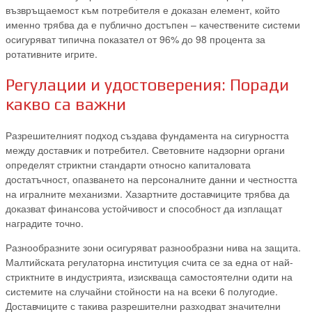
възвръщаемост към потребителя е доказан елемент, който
именно трябва да е публично достъпен – качествените системи
осигуряват типична показател от 96% до 98 процента за
ротативните игрите.
Регулации и удостоверения: Поради
какво са важни
Разрешителният подход създава фундамента на сигурността
между доставчик и потребител. Световните надзорни органи
определят стриктни стандарти относно капиталовата
достатъчност, опазването на персоналните данни и честността
на игралните механизми. Хазартните доставчиците трябва да
доказват финансова устойчивост и способност да изплащат
наградите точно.
Разнообразните зони осигуряват разнообразни нива на защита.
Малтийската регулаторна институция счита се за една от най-
стриктните в индустрията, изискваща самостоятелни одити на
системите на случайни стойности на на всеки 6 полугодие.
Доставчиците с такива разрешителни разходват значителни