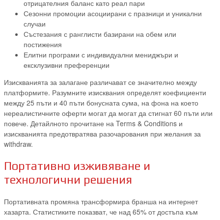
отрицателния баланс като реал пари
Сезонни промоции асоциирани с празници и уникални
случаи
Състезания с ранглисти базирани на обем или
постижения
Елитни програми с индивидуални мениджъри и
ексклузивни преференции
Изискванията за залагане различават се значително между
платформите. Разумните изисквания определят коефициенти
между 25 пъти и 40 пъти бонусната сума, на фона на което
нереалистичните оферти могат да могат да стигнат 60 пъти или
повече. Детайлното прочитане на Terms & Conditions и
изискванията предотвратява разочарования при желания за
withdraw.
Портативно изживяване и
технологични решения
Портативната промяна трансформира бранша на интернет
хазарта. Статистиките показват, че над 65% от достъпа към