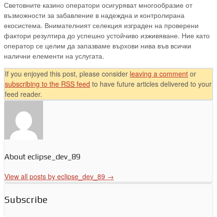
Световните казино оператори осигуряват многообразие от
възможности за забавление в надеждна и контролирана
екосистема. Внимателният селекция изграден на проверени
фактори резултира до успешно устойчиво изживяване. Ние като
оператор се целим да запазваме върхови нива във всички
налични елементи на услугата.
If you enjoyed this post, please consider
leaving a comment
or
subscribing to the
RSS
feed
to have future articles delivered to your
feed reader.
About eclipse_dev_89
View all posts by eclipse_dev_89
→
Subscribe