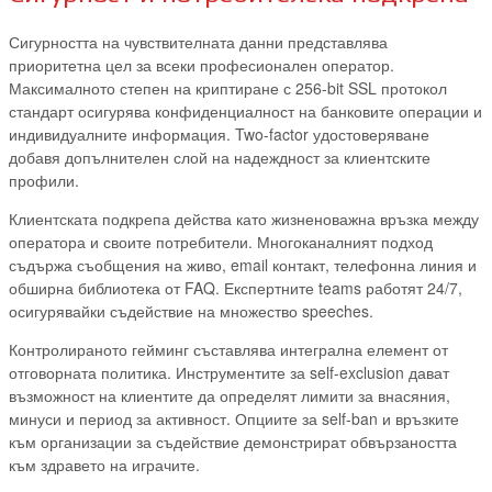
Сигурността на чувствителната данни представлява
приоритетна цел за всеки професионален оператор.
Максималното степен на криптиране с 256-bit SSL протокол
стандарт осигурява конфиденциалност на банковите операции и
индивидуалните информация. Two-factor удостоверяване
добавя допълнителен слой на надеждност за клиентските
профили.
Клиентската подкрепа действа като жизненоважна връзка между
оператора и своите потребители. Многоканалният подход
съдържа съобщения на живо, email контакт, телефонна линия и
обширна библиотека от FAQ. Експертните teams работят 24/7,
осигурявайки съдействие на множество speeches.
Контролираното гейминг съставлява интегрална елемент от
отговорната политика. Инструментите за self-exclusion дават
възможност на клиентите да определят лимити за внасяния,
минуси и период за активност. Опциите за self-ban и връзките
към организации за съдействие демонстрират обвързаността
към здравето на играчите.