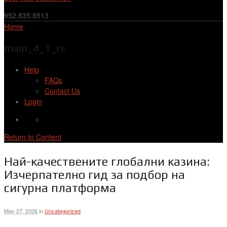
952.835.8513
Home
main_4_1_rs
Help
FAQs
Contact Us
Login
Return to Content
Най-качествените глобални казина:
Изчерпателно гид за подбор на
сигурна платформа
May 27, 2026
in
Uncategorized