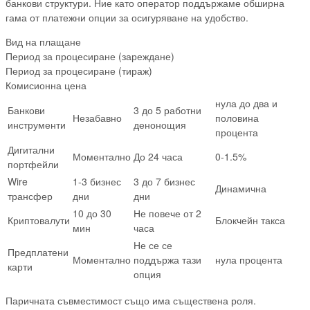
банкови структури. Ние като оператор поддържаме обширна
гама от платежни опции за осигуряване на удобство.
Вид на плащане
Период за процесиране (зареждане)
Период за процесиране (тираж)
Комисионна цена
нула до два и
Банкови
3 до 5 работни
Незабавно
половина
инструменти
денонощия
процента
Дигитални
Моментално
До 24 часа
0-1.5%
портфейли
Wire
1-3 бизнес
3 до 7 бизнес
Динамична
трансфер
дни
дни
10 до 30
Не повече от 2
Криптовалути
Блокчейн такса
мин
часа
Не се се
Предплатени
Моментално
поддържа тази
нула процента
карти
опция
Паричната съвместимост също има съществена роля.