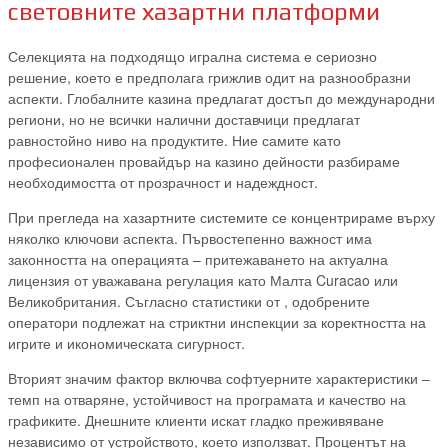
световните хазартни платформи
Селекцията на подходящо игрална система е сериозно
решение, което е предполага грижлив одит на разнообразни
аспекти. Глобалните казина предлагат достъп до международни
региони, но не всички налични доставчици предлагат
равностойно ниво на продуктите. Ние самите като
професионален провайдър на казино дейности разбираме
необходимостта от прозрачност и надеждност.
При прегледа на хазартните системите се концентрираме върху
няколко ключови аспекта. Първостепенно важност има
законността на операцията – притежаването на актуална
лицензия от уважавана регулация като Малта Curacao или
Великобритания. Съгласно статистики от , одобрените
оператори подлежат на стриктни инспекции за коректността на
игрите и икономическата сигурност.
Вторият значим фактор включва софтуерните характеристики –
темп на отваряне, устойчивост на програмата и качество на
графиките. Днешните клиенти искат гладко преживяване
независимо от устройството, което използват. Процентът на