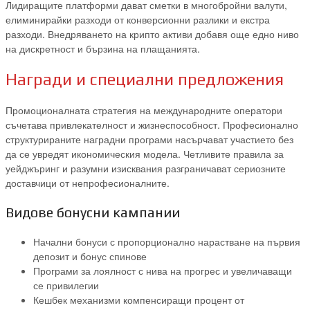
Лидиращите платформи дават сметки в многобройни валути,
елиминирайки разходи от конверсионни разлики и екстра
разходи. Внедряването на крипто активи добавя още едно ниво
на дискретност и бързина на плащанията.
Награди и специални предложения
Промоционалната стратегия на международните оператори
съчетава привлекателност и жизнеспособност. Професионално
структурираните наградни програми насърчават участието без
да се увредят икономическия модела. Четливите правила за
уейджъринг и разумни изисквания разграничават сериозните
доставчици от непрофесионалните.
Видове бонусни кампании
Начални бонуси с пропорционално нарастване на първия
депозит и бонус спинове
Програми за лоялност с нива на прогрес и увеличаващи
се привилегии
Кешбек механизми компенсиращи процент от