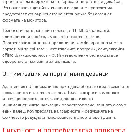
игралните платформите се генерира от портативни девайси.
Респонсивният дизайн и специализираните приложения
предоставят усъвършенствано експириънс без оглед от
формата на монитора.
Технологичните решения обхващат HTML 5 стандарти,
елиминиращи необходимостта от екстра плъгини.
Прогресивните интернет приложения комбинират ползите на
портативните сайтове и изтегляемите програми, осигурявайки
offline функционалност и push уведомления без нуждата за
одобрение от магазини за апликации.
Оптимизация за портативни девайси
Адаптивният UI автоматично пригодява обектите в зависимост от
резолюцията и ъгъла на екрана. Touch контроли замествам
конвенционалните натискания, заедно с което
минималистичните навигации опростяват ориентацията с само
един палец. Компресията на графиките и редукцията на
файловете редуцират използването на портативен данни.
Сигурност и потребителска подкрепа