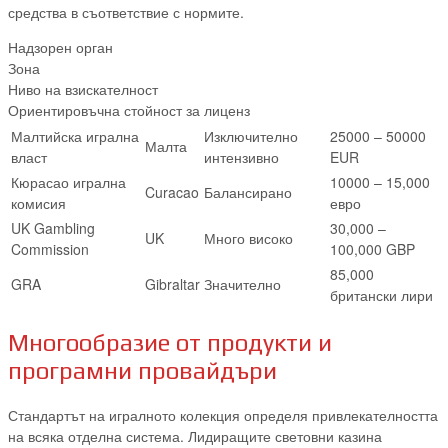
средства в съответствие с нормите.
Надзорен орган
Зона
Ниво на взискателност
Ориентировъчна стойност за лиценз
Малтийска игрална
Изключително
25000 – 50000
Малта
власт
интензивно
EUR
Кюрасао игрална
10000 – 15,000
Curacao
Балансирано
комисия
евро
UK Gambling
30,000 –
UK
Много високо
Commission
100,000 GBP
85,000
GRA
Gibraltar
Значително
британски лири
Многообразие от продукти и
програмни провайдъри
Стандартът на игралното колекция определя привлекателността
на всяка отделна система. Лидиращите световни казина