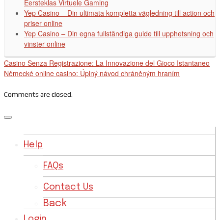
Eersteklas Virtuele Gaming
Yep Casino – Din ultimata kompletta vägledning till action och
priser online
Yep Casino – Din egna fullständiga guide till upphetsning och
vinster online
Casino Senza Registrazione: La Innovazione del Gioco Istantaneo
Německé online casino: Úplný návod chráněným hraním
Comments are closed.
Help
FAQs
Contact Us
Back
Login