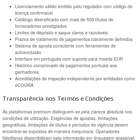
Licenciamento válido emitido pelo regulador com código de
licença confirmável
Catálogo diversificado com mais de 500 títulos de
fornecedores prestigiados
Limites de depósito e saque claros e razoáveis
Prazos de tratamento de pagamentos claramente definidos
Sistema de aposta consciente com ferramentas de
autoexclusão
Interface em português com suporte para moeda EUR
Histórico comprovado de pagamentos pontuais aos
ganhadores
Acreditações de inspeção independente por entidades como
eCOGRA
Transparência nos Termos e Condições
As plataformas premium distinguem-se pela clareza absoluta nos
condições de utilização. Exigências de apostas, limitações
geográficas, limitações de títulos e períodos de vigência devem
encontrar-se expostos de maneira inequívoca. Operadores
fidedignos disponibilizam esta informação em linguagem acessível,