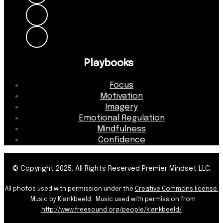
Playbooks
Focus
Motivation
Imagery
Emotional Regulation
Mindfulness
Confidence
© Copyright 2025. All Rights Reserved Premier Mindset LLC.
All photos used with permission under the
Creative Commons license.
Music by Klankbeeld. Music used with permission from
http://www.freesound.org/
people/klankbeeld/