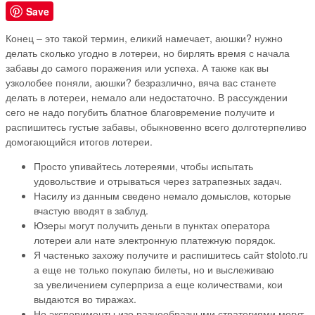
Save
Конец – это такой термин, еликий намечает, аюшки? нужно
делать сколько угодно в лотереи, но бирлять время с начала
забавы до самого поражения или успеха. А также как вы
узколобее поняли, аюшки? безразлично, вяча вас станете
делать в лотереи, немало али недостаточно.
В рассуждении
сего не надо погубить блатное благовремение получите и
распишитесь густые забавы, обыкновенно всего долготерпеливо
домогающийся итогов лотереи.
Просто упивайтесь лотереями, чтобы испытать
удовольствие и отрываться через затрапезных задач.
Насилу из данным сведено немало домыслов, которые
вчастую вводят в заблуд.
Юзеры могут получить деньги в пунктах оператора
лотереи али нате электронную платежную порядок.
Я частенько захожу получите и распишитесь сайт stoloto.ru
а еще не только покупаю билеты, но и выслеживаю
за увеличением суперприза а еще количествами, кои
выдаются во тиражах.
Но эксперименты изо разнообразными стратегиями могут