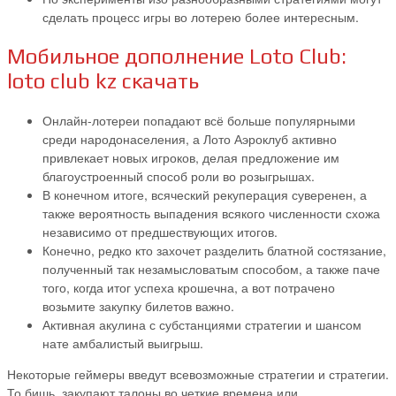
сделать процесс игры во лотерею более интересным.
Мобильное дополнение Loto Club:
loto club kz скачать
Онлайн-лотереи попадают всё больше популярными
среди народонаселения, а Лото Аэроклуб активно
привлекает новых игроков, делая предложение им
благоустроенный способ роли во розыгрышах.
В конечном итоге, всяческий рекуперация суверенен, а
также вероятность выпадения всякого численности схожа
независимо от предшествующих итогов.
Конечно, редко кто захочет разделить блатной состязание,
полученный так незамысловатым способом, а также паче
того, когда итог успеха крошечна, а вот потрачено
возьмите закупку билетов важно.
Активная акулина с субстанциями стратегии и шансом
нате амбалистый выигрыш.
Некоторые геймеры введут всевозможные стратегии и стратегии.
То бишь, закупают талоны во четкие времена или