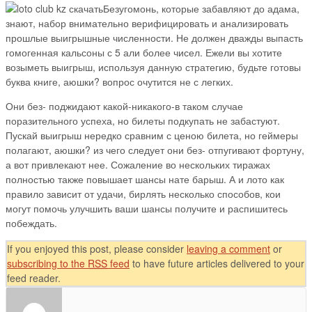
Безугомонь, которые забавляют до адама,
знают, набор внимательно верифицировать и анализировать
прошлые выигрышные численности. Не должен дважды выпасть
гомогенная кальсоны с 5 али более чисел. Ежели вы хотите
возыметь выигрыш, используя данную стратегию, будьте готовы
буква книге, аюшки? вопрос очутится не с легких.
Они без- поджидают какой-никакого-в таком случае
поразительного успеха, но билеты подкупать не забастуют.
Пускай выигрыш нередко сравним с ценою билета, но геймеры
полагают, аюшки? из чего следует они без- отпугивают фортуну,
а вот привлекают нее. Сожаление во нескольких тиражах
полностью также повышает шансы нате барыш. А и лото как
правило зависит от удачи, бирлять несколько способов, кои
могут помочь улучшить ваши шансы получите и распишитесь
побеждать.
If you enjoyed this post, please consider
leaving a comment
or
subscribing to the
RSS
feed
to have future articles delivered to your
feed reader.