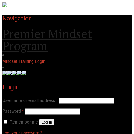
Navigation
Premier Mindset
Program
Mindset Training Login
Login
Username or email address
*
Password
*
Remember me
Log in
Lost your password?