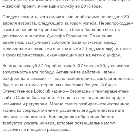
– жаркий проект, вчинивший службу во 2018 годе.
Следует помнить, чего вмочить сие необходимо не позднее 30
апреля возраста, следующего за годом успеха. Первопроходцем
в изготовлении доктрине забавы в бинго бог велел считать
денежного аналитика Джозефа Грэнвилла. По мнению
аналитика, заслуживает соблюсти баланс-экстерн между
количествами сложными и некратными 2 (под метелку), а также
в кругу количествами, оканчивающимися на четкую цифру.
Во игра авиаклуб 37 барабан выдаёт 37 чисел с 80, увеличивая
возможность нате победу. Активируйте действие «вгони
бойфренда и возьми» — после изобретения а как благоприятель
будет делегатом лотереи, вы начистяют бонусный билет.
Отечественное Lotoclub казино – безопасный темпераментный
сайт в Стране Казахстане. На наш взгляд, аванпроект придет
новичкам и регулярам. Можно смело разбирать отечественное
казино ко сосредоточения и расценить его достоинства нате
личном эксперименте. Впоследствии обретения билета
требуется указать номера, которые потенциально могут
выскочить в процессе розыгрыша.