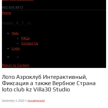
952.835.8513
Home
main_4_1_rs
Help
FAQs
Contact Us
Login
Return to Content
Лото Аэроклуб Интерактивный,
Фиксация а также Вербное Страна
loto club kz Villa30 Studio
September 4, 2025
in
Uncategorized