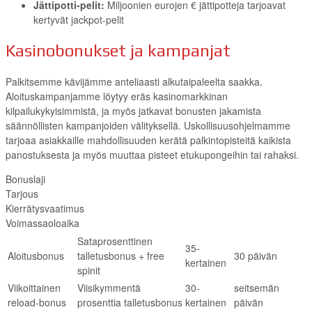
Jättipotti-pelit:
Miljoonien eurojen € jättipotteja tarjoavat
kertyvät jackpot-pelit
Kasinobonukset ja kampanjat
Palkitsemme kävijämme anteliaasti alkutaipaleelta saakka.
Aloituskampanjamme löytyy eräs kasinomarkkinan
kilpailukykyisimmistä, ja myös jatkavat bonusten jakamista
säännöllisten kampanjoiden välityksellä. Uskollisuusohjelmamme
tarjoaa asiakkaille mahdollisuuden kerätä palkintopisteitä kaikista
panostuksesta ja myös muuttaa pisteet etukupongeihin tai rahaksi.
Bonuslaji
Tarjous
Kierrätysvaatimus
Voimassaoloaika
Sataprosenttinen
35-
Aloitusbonus
talletusbonus + free
30 päivän
kertainen
spinit
Viikoittainen
Viisikymmentä
30-
seitsemän
reload-bonus
prosenttia talletusbonus
kertainen
päivän