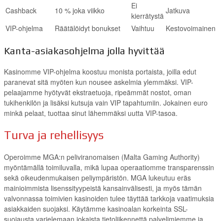
Ei
Cashback
10 % joka viikko
Jatkuva
kierrätystä
VIP-ohjelma
Räätälöidyt bonukset
Vaihtuu
Kestovoimainen
Kanta-asiakasohjelma jolla hyvittää
Kasinomme VIP-ohjelma koostuu monista portaista, joilla edut
paranevat sitä myöten kun nousee askelmia ylemmäksi. VIP-
pelaajamme hyötyvät ekstraetuoja, ripeämmät nostot, oman
tukihenkilön ja lisäksi kutsuja vain VIP tapahtumiin. Jokainen euro
minkä pelaat, tuottaa sinut lähemmäksi uutta VIP-tasoa.
Turva ja rehellisyys
Operoimme MGA:n peliviranomaisen (Malta Gaming Authority)
myöntämällä toimiluvalla, mikä lupaa operaatiomme transparenssin
sekä oikeudenmukaisen peliympäristön. MGA lukeutuu eräs
mainioimmista lisenssityypeistä kansainvälisesti, ja myös tämän
valvonnassa toimivien kasinoiden tulee täyttää tarkkoja vaatimuksia
asiakkaiden suojaksi. Käytämme kasinoalan korkeinta SSL-
suojausta varjelemaan jokaista tietoliikennettä palvelimiemme ja