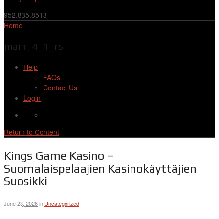
952.835.8513
Home
main_4_1_rs
Help
FAQs
Contact Us
Login
Return to Content
Kings Game Kasino –
Suomalaispelaajien Kasinokäyttäjien
Suosikki
June 23, 2026
in
Uncategorized