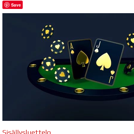
Save
Sisällysluettelo