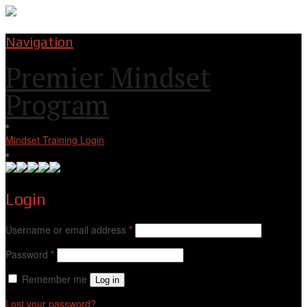
Navigation
Premier Mindset
Program
Mindset Training Login
Login
Username or email address
*
Password
*
Remember me
Log in
Lost your password?