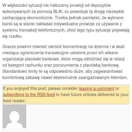
W większości sytuacji nie naliczamy prowizji od depozytów
wykonywanych za pomocą BLIK, co powoduje tę drogę niezwykle
zachęcającą ekonomicznie. Trzeba jednak pamiętać, że wybrane
banki są w stanie nakładać indywidualne prowizje za używanie z
systemu transakcji telefonicznych, choć tego typu sytuacje pojawiają
się rzadko.
Gracze powinni również zwrócić koncentrację na dzienne i w skali
miesiąca ograniczenia transakcyjne ustalone przez ich własne
organizacje placówki bankowe, które mogą odróżniać się w relacji
od kategorii rachunku oraz porozumienia z placówką bankową.
Standardowo limity te są odpowiednio duże, aby zagwarantować
komfortową zabawę nawet ekstremalnie zaangażowanym klientom.
If you enjoyed this post, please consider
leaving a comment
or
subscribing to the
RSS
feed
to have future articles delivered to your
feed reader.