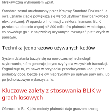
błyskawiczną wykonaniem wpłat.
Standard został uruchomiony przez Krajowy Standard Rozliczeń, a
owa uznanie ciągle powiększa się wśród użytkowników bankowości
elektronicznej. W oparciu o informacji z sektora finansów, BLIK
przetwarza obecnie więcej niż 200 milionów płatności w miesiącu,
co powoduje go 1 z najczęściej używanych rozwiązań płatniczych w
państwie.
Technika jednorazowo używanych kodów
System działania bazuje się na nowoczesnej technologii
szyfrowania, która generuje jedyne szyfry dla wszystkich transakcji.
Sygnalizuje to, że nawet w przypadku przechwycenia kodu przez
podmioty obce, będzie się ów nieprzydatny po upływie pary min. lub
po jednorazowym wykorzystaniu.
Kluczowe zalety z stosowania BLIK w
grach losowych
Oferowanie BLIK jako metody płatności daje graczom szereg