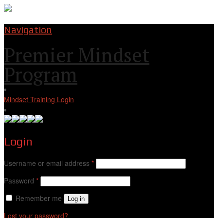
Navigation
Premier Mindset
Program
Mindset Training Login
Login
Username or email address
*
Password
*
Remember me
Log in
Lost your password?