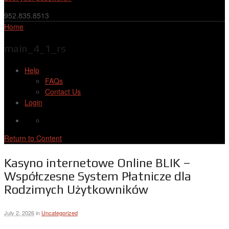
952.835.8513
Home
main_4_1_rs
Help
FAQs
Contact Us
Login
Return to Content
Kasyno internetowe Online BLIK –
Współczesne System Płatnicze dla
Rodzimych Użytkowników
July 2, 2026
in
Uncategorized