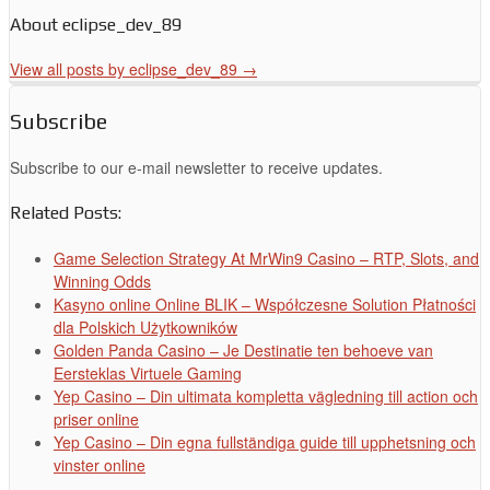
About eclipse_dev_89
View all posts by eclipse_dev_89
→
Subscribe
Subscribe to our e-mail newsletter to receive updates.
Related Posts:
Game Selection Strategy At MrWin9 Casino – RTP, Slots, and
Winning Odds
Kasyno online Online BLIK – Współczesne Solution Płatności
dla Polskich Użytkowników
Golden Panda Casino – Je Destinatie ten behoeve van
Eersteklas Virtuele Gaming
Yep Casino – Din ultimata kompletta vägledning till action och
priser online
Yep Casino – Din egna fullständiga guide till upphetsning och
vinster online