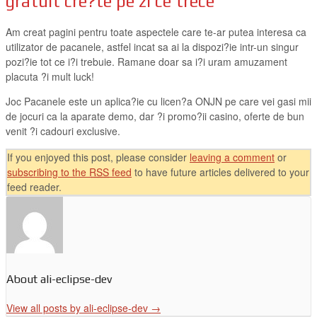
gratuit cre?te pe zi ce trece
Am creat pagini pentru toate aspectele care te-ar putea interesa ca
utilizator de pacanele, astfel incat sa ai la dispozi?ie intr-un singur
pozi?ie tot ce i?i trebuie. Ramane doar sa i?i uram amuzament
placuta ?i mult luck!
Joc Pacanele este un aplica?ie cu licen?a ONJN pe care vei gasi mii
de jocuri ca la aparate demo, dar ?i promo?ii casino, oferte de bun
venit ?i cadouri exclusive.
If you enjoyed this post, please consider
leaving a comment
or
subscribing to the
RSS
feed
to have future articles delivered to your
feed reader.
About ali-eclipse-dev
View all posts by ali-eclipse-dev
→