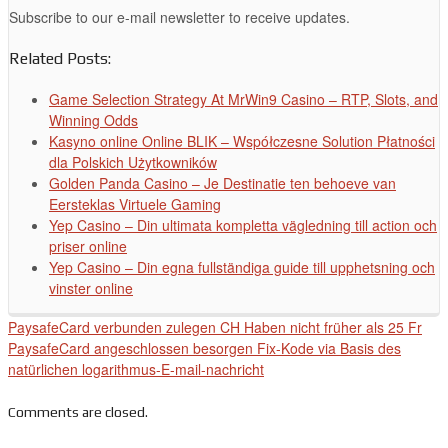
Subscribe to our e-mail newsletter to receive updates.
Related Posts:
Game Selection Strategy At MrWin9 Casino – RTP, Slots, and
Winning Odds
Kasyno online Online BLIK – Współczesne Solution Płatności
dla Polskich Użytkowników
Golden Panda Casino – Je Destinatie ten behoeve van
Eersteklas Virtuele Gaming
Yep Casino – Din ultimata kompletta vägledning till action och
priser online
Yep Casino – Din egna fullständiga guide till upphetsning och
vinster online
PaysafeCard verbunden zulegen CH Haben nicht früher als 25 Fr
PaysafeCard angeschlossen besorgen Fix-Kode via Basis des
natürlichen logarithmus-E-mail-nachricht
Comments are closed.