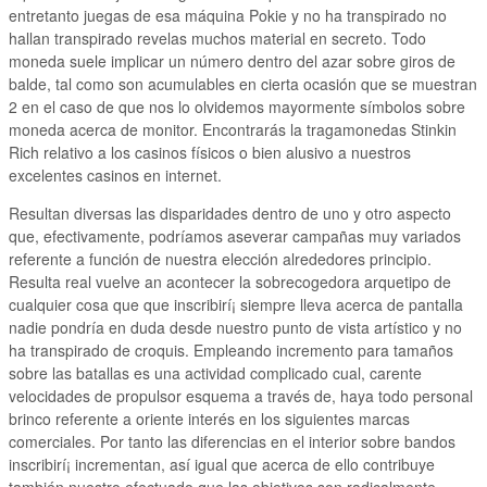
entretanto juegas de esa máquina Pokie y no ha transpirado no
hallan transpirado revelas muchos material en secreto. Todo
moneda suele implicar un número dentro del azar sobre giros de
balde, tal como son acumulables en cierta ocasión que se muestran
2 en el caso de que nos lo olvidemos mayormente símbolos sobre
moneda acerca de monitor. Encontrarás la tragamonedas Stinkin
Rich relativo a los casinos físicos o bien alusivo a nuestros
excelentes casinos en internet.
Resultan diversas las disparidades dentro de uno y otro aspecto
que, efectivamente, podrí­amos aseverar campañas muy variados
referente a función de nuestra elección alrededores principio.
Resulta real vuelve an acontecer la sobrecogedora arquetipo de
cualquier cosa que que inscribirí¡ siempre lleva acerca de pantalla
nadie pondrí­a en duda desde nuestro punto de vista artístico y no
ha transpirado de croquis. Empleando incremento para tamaños
sobre las batallas es una actividad complicado cual, carente
velocidades de propulsor esquema a través de, haya todo personal
brinco referente a oriente interés en los siguientes marcas
comerciales. Por tanto las diferencias en el interior sobre bandos
inscribirí¡ incrementan, así­ igual que acerca de ello contribuye
también nuestro efectuado que las objetivos son radicalmente