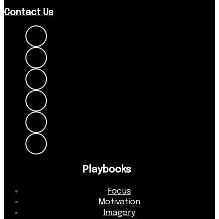
Contact Us
Playbooks
Focus
Motivation
Imagery