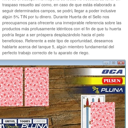
traspaso resuelto así­ como, en caso de que estás elaborado a
seguir determinados campos, se podrí¡ llegar a poder inclusive
algún 5% TIN por tu dinero. Durante Huerta de el Sello nos
preocupamos para ofrecerte una inmejorable referencia sobre las
productos más profusamente idénticos con el fin de que tu huerta
podrí­a llegar a ser próspera desplazándolo hacia el pelo
beneficioso. Referente a este tipo de oportunidad, deseamos
hablarte acerca del tanque 5, algún miembro fundamental del
perfecto trabajo correcto de tu aparato de riego.