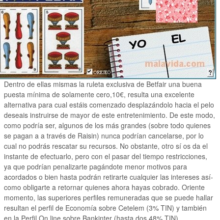
Dentro de ellas mismas la ruleta exclusiva de Betfair una buena
puesta mínima de solamente cero,10€, resulta una excelente
alternativa para cual estáis comenzado desplazándolo hacia el pelo
deseais instruirse de mayor de este entretenimiento. De este modo,
como podrí­a ser, algunos de los más grandes (sobre todo quienes
se pagan a a través de Raisin) nunca podrían cancelarse, por lo
cual no podrás rescatar su recursos. No obstante, otro sí os da el
instante de efectuarlo, pero con el pasar del tiempo restricciones,
ya que podrían penalizarte pagándote menor motivos para
acordados o bien hasta podrán retirarte cualquier las intereses así­
como obligarte a retornar quienes ahora hayas cobrado. Oriente
momento, las superiores perfiles remuneradas que se puede hallar
resultan el perfil de Economía sobre Cetelem (3% TIN) y también
en la Perfil On line sobre Bankinter (hasta dos,48% TIN).