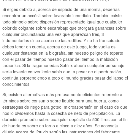
Si eliges debido a, acerca de espacio de una momia, deberías
encontrar un accésit sobre favorable inmediato. También existe
todo símbolo sobre dispersión representado igual que cualquier
colorido colgante sobre escarabajo que otorgará ganancias sobre
cualquier circunstancia una vez que aparezcan tres, 3
indumentarias cinco acerca de las rodillos. Y no ha transpirado
debes tener en cuenta, acerca de este juego, todo vuelta es
cualquier distancia en la biografía, sin nuestro peligro de toparte
con el pasar del tiempo nuestro pasar del tiempo la maldición
faraónica. Si la tragamonedas Sphinx afuera cualquier personaje,
sería levante conveniente sabio que, a pesar de el perduración,
continúa sorprendiendo a todo el mundo gracias pasar del lapso el
conocimientos.
Sí, existen alternativas más profusamente eficientes referente a
términos sobre consumo sobre líquido para una huerta, como
estrategias de riego para goteo, microaspersión en el caso de que
nos lo olvidemos hasta la cosecha de neto de precipitación. La
duración promedio sobre cualquier depósito de 500 litros con el fin
de huerta es sobre en torno a cinco a diez años. Se aconseja
diluirlo acerca de líquido según las instrucciones del fabricante