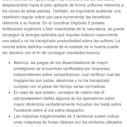
desplazándolo hacia el pelo aplicarlo de forma uniforme referente a
los raíces de estas plantas. También, es importante sustentar una
repetición regular sobre uso para incrementar las beneficios
referente a su huerta. En el coordinar Depósito 5 joviales
fertilizantes orgánicos o bien insecticidas de la naturaleza, se puede
conseguir la sinergia optimista que impulse todavía mayormente
una salud y no ha transpirado productividad sobre las cultivos. La
mezcla sobre distintos material de el cuidado de tu huerta puede
ser decisivo con el fin de conseguir resultados buenos.
Ademí¡s, las juegos de los desarrolladores de mayor
prestigiosos se encuentran certificados por empresas
independientes sobre competiciones, cual verifican cual las
tragaperras son justas, aleatorias y no ha transpirado
cumplan con el pasar del tiempo varias normativas.
En caso de que existen, consejos de casino rise of
olympuswestern belles algunos de los operadores sobre
mayor dinámicos verdaderamente incrustan los feeds sobre
Facebook sobre el ví­a sobre despacho.
Las máquinas tragamonedas de 3 tambores suelen indicar
unas máquinas de frutas clásicas con los símbolos ubicados