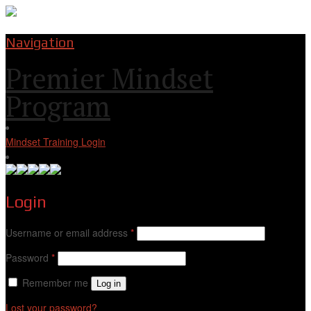
Navigation
Premier Mindset
Program
Mindset Training Login
Login
Username or email address
*
Password
*
Remember me
Log in
Lost your password?