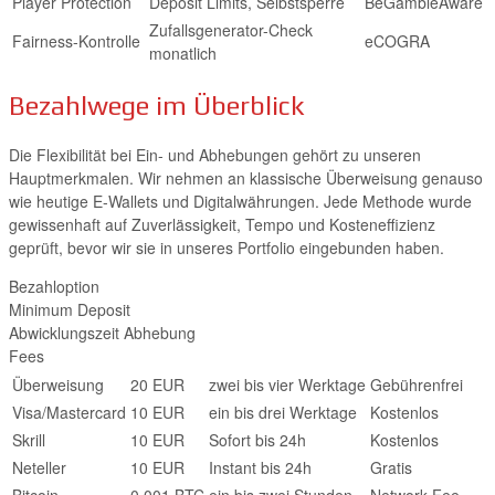
Player Protection
Deposit Limits, Selbstsperre
BeGambleAware
Zufallsgenerator-Check
Fairness-Kontrolle
eCOGRA
monatlich
Bezahlwege im Überblick
Die Flexibilität bei Ein- und Abhebungen gehört zu unseren
Hauptmerkmalen. Wir nehmen an klassische Überweisung genauso
wie heutige E-Wallets und Digitalwährungen. Jede Methode wurde
gewissenhaft auf Zuverlässigkeit, Tempo und Kosteneffizienz
geprüft, bevor wir sie in unseres Portfolio eingebunden haben.
Bezahloption
Minimum Deposit
Abwicklungszeit Abhebung
Fees
Überweisung
20 EUR
zwei bis vier Werktage
Gebührenfrei
Visa/Mastercard
10 EUR
ein bis drei Werktage
Kostenlos
Skrill
10 EUR
Sofort bis 24h
Kostenlos
Neteller
10 EUR
Instant bis 24h
Gratis