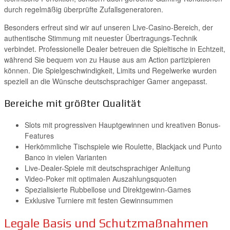
durch regelmäßig überprüfte Zufallsgeneratoren.
Besonders erfreut sind wir auf unseren Live-Casino-Bereich, der
authentische Stimmung mit neuester Übertragungs-Technik
verbindet. Professionelle Dealer betreuen die Spieltische in Echtzeit,
während Sie bequem von zu Hause aus am Action partizipieren
können. Die Spielgeschwindigkeit, Limits und Regelwerke wurden
speziell an die Wünsche deutschsprachiger Gamer angepasst.
Bereiche mit größter Qualität
Slots mit progressiven Hauptgewinnen und kreativen Bonus-
Features
Herkömmliche Tischspiele wie Roulette, Blackjack und Punto
Banco in vielen Varianten
Live-Dealer-Spiele mit deutschsprachiger Anleitung
Video-Poker mit optimalen Auszahlungsquoten
Spezialisierte Rubbellose und Direktgewinn-Games
Exklusive Turniere mit festen Gewinnsummen
Legale Basis und Schutzmaßnahmen