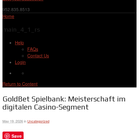
952.835.8513
Home
main_4_1_rs
Help
FAQs
Contact Us
Login
Return to Content
GoldBet Spielbank: Meisterschaft im
digitalen Casino-Segment
May 19, 2026
in
Uncategorized
Save