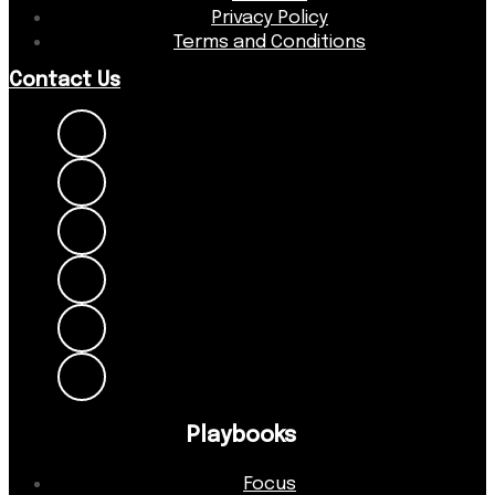
Privacy Policy
Terms and Conditions
Contact Us
Playbooks
Focus