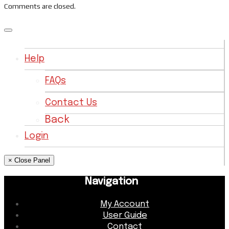
Comments are closed.
Help
FAQs
Contact Us
Back
Login
× Close Panel
Navigation
My Account
User Guide
Contact