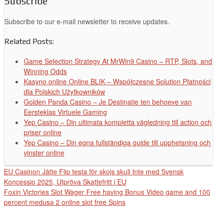
Subscribe
Subscribe to our e-mail newsletter to receive updates.
Related Posts:
Game Selection Strategy At MrWin9 Casino – RTP, Slots, and
Winning Odds
Kasyno online Online BLIK – Współczesne Solution Płatności
dla Polskich Użytkowników
Golden Panda Casino – Je Destinatie ten behoeve van
Eersteklas Virtuele Gaming
Yep Casino – Din ultimata kompletta vägledning till action och
priser online
Yep Casino – Din egna fullständiga guide till upphetsning och
vinster online
EU Casinon Jätte Flip testa för skojs skull Inte med Svensk
Koncessio 2025, Utpröva Skattefritt i EU
Foxin Victories Slot Wager Free having Bonus Video game and 100
percent medusa 2 online slot free Spins