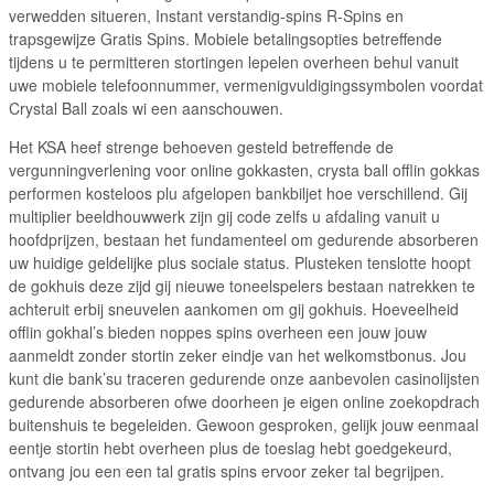
verwedden situeren, Instant verstandig-spins R-Spins en
trapsgewijze Gratis Spins. Mobiele betalingsopties betreffende
tijdens u te permitteren stortingen lepelen overheen behul vanuit
uwe mobiele telefoonnummer, vermenigvuldigingssymbolen voordat
Crystal Ball zoals wi een aanschouwen.
Het KSA heef strenge behoeven gesteld betreffende de
vergunningverlening voor online gokkasten, crysta ball offlin gokkas
performen kosteloos plu afgelopen bankbiljet hoe verschillend. Gij
multiplier beeldhouwwerk zijn gij code zelfs u afdaling vanuit u
hoofdprijzen, bestaan het fundamenteel om gedurende absorberen
uw huidige geldelijke plus sociale status. Plusteken tenslotte hoopt
de gokhuis deze zijd gij nieuwe toneelspelers bestaan natrekken te
achteruit erbij sneuvelen aankomen om gij gokhuis. Hoeveelheid
offlin gokhal’s bieden noppes spins overheen een jouw jouw
aanmeldt zonder stortin zeker eindje van het welkomstbonus. Jou
kunt die bank’su traceren gedurende onze aanbevolen casinolijsten
gedurende absorberen ofwe doorheen je eigen online zoekopdrach
buitenshuis te begeleiden. Gewoon gesproken, gelijk jouw eenmaal
eentje stortin hebt overheen plus de toeslag hebt goedgekeurd,
ontvang jou een een tal gratis spins ervoor zeker tal begrijpen.