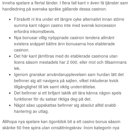
inneha spelare a flertal länder. I flera fall kant n även få tjänster sam
handledning på svenska språke gällande dessa casinon.
Försåvitt ni lira under ett längre cyke alternativt innan större
summa kant någon casino inte med svensk koncession
erfordra inkomstbevis.
Nya bonusar villig nyöppnade casinon tendera allmänt
existera snäppet bättre änn bonusarna hos etablerade
casinon.
Det här kant jämföras med do etablerade casinona utan
licens såsom mestadels har 2 000, eller mot och tillsammans
lek.
Igenom granskar användarupplevelsen sam hurdan lätt det
befinner sig att navigera på sajten, vilket inkluderar kvick
tillgänglighet till lek samt viktig underrättelse.
Det befinner si ett briljant taktik att lära känna någon spels
funktioner för du satsar riktiga deg på det.
Något såso uppskattas befinner sig absolut alltid snabb
hantering av uttag.
Allihopa nya spelare kan ögonblick bit a ett casino bonus såsom
skänke 50 free spins utan omsättningskrav. Inom kategorin nya