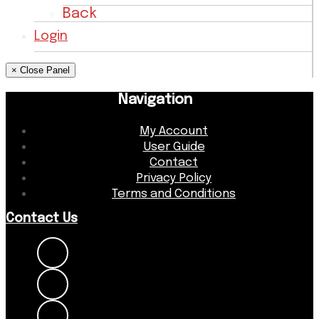
Back
Login
× Close Panel
Navigation
My Account
User Guide
Contact
Privacy Policy
Terms and Conditions
Contact Us