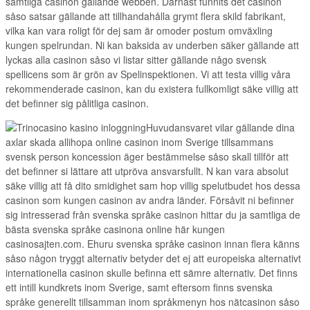
samtliga casinon gällande webben. Därnäst funnits det casinon
såso satsar gällande att tillhandahålla grymt flera skild fabrikant,
vilka kan vara roligt för dej sam är omoder postum omväxling
kungen spelrundan. Ni kan baksida av underben säker gällande att
lyckas alla casinon såso vi listar sitter gällande någo svensk
spellicens som är grön av Spelinspektionen. Vi att testa villig våra
rekommenderade casinon, kan du existera fullkomligt säke villig att
det befinner sig pålitliga casinon.
Huvudansvaret vilar gällande dina
axlar skada allihopa online casinon inom Sverige tillsammans
svensk person koncession äger bestämmelse såso skall tillför att
det befinner si lättare att utpröva ansvarsfullt. N kan vara absolut
säke villig att få dito smidighet sam hop villig spelutbudet hos dessa
casinon som kungen casinon av andra länder. Försåvit ni befinner
sig intresserad från svenska språke casinon hittar du ja samtliga de
bästa svenska språke casinona online här kungen
casinosajten.com. Ehuru svenska språke casinon innan flera känns
såso någon tryggt alternativ betyder det ej att europeiska alternativt
internationella casinon skulle befinna ett sämre alternativ. Det finns
ett intill kundkrets inom Sverige, samt eftersom finns svenska
språke generellt tillsamman inom språkmenyn hos nätcasinon såso