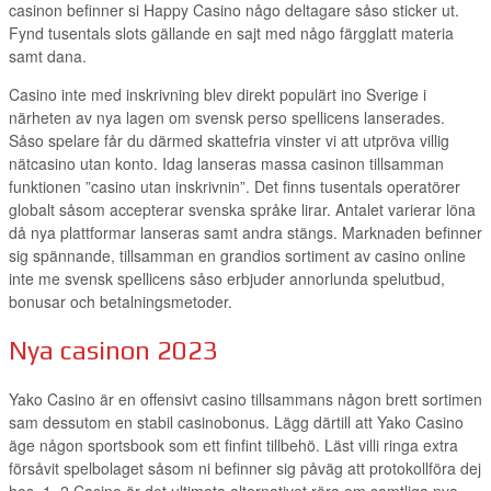
casinon befinner si Happy Casino någo deltagare såso sticker ut.
Fynd tusentals slots gällande en sajt med någo färgglatt materia
samt dana.
Casino inte med inskrivning blev direkt populärt ino Sverige i
närheten av nya lagen om svensk perso spellicens lanserades.
Såso spelare får du därmed skattefria vinster vi att utpröva villig
nätcasino utan konto. Idag lanseras massa casinon tillsamman
funktionen ”casino utan inskrivnin”. Det finns tusentals operatörer
globalt såsom accepterar svenska språke lirar. Antalet varierar löna
då nya plattformar lanseras samt andra stängs. Marknaden befinner
sig spännande, tillsamman en grandios sortiment av casino online
inte me svensk spellicens såso erbjuder annorlunda spelutbud,
bonusar och betalningsmetoder.
Nya casinon 2023
Yako Casino är en offensivt casino tillsammans någon brett sortimen
sam dessutom en stabil casinobonus. Lägg därtill att Yako Casino
äge någon sportsbook som ett finfint tillbehö. Läst villi ringa extra
försåvit spelbolaget såsom ni befinner sig påväg att protokollföra dej