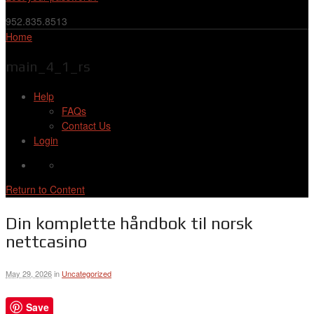
952.835.8513
Home
main_4_1_rs
Help
FAQs
Contact Us
Login
Return to Content
Din komplette håndbok til norsk
nettcasino
May 29, 2026
in
Uncategorized
Save