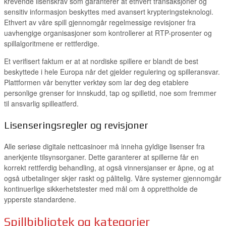
krevende lisenskrav som garanterer at ethvert transaksjoner og
sensitiv informasjon beskyttes med avansert krypteringsteknologi.
Ethvert av våre spill gjennomgår regelmessige revisjoner fra
uavhengige organisasjoner som kontrollerer at RTP-prosenter og
spillalgoritmene er rettferdige.
Et verifisert faktum er at at nordiske spillere er blandt de best
beskyttede i hele Europa når det gjelder regulering og spilleransvar.
Plattformen vår benytter verktøy som lar deg deg etablere
personlige grenser for innskudd, tap og spilletid, noe som fremmer
til ansvarlig spilleatferd.
Lisenseringsregler og revisjoner
Alle seriøse digitale nettcasinoer må inneha gyldige lisenser fra
anerkjente tilsynsorganer. Dette garanterer at spillerne får en
korrekt rettferdig behandling, at også vinnersjanser er åpne, og at
også utbetalinger skjer raskt og pålitelig. Våre systemer gjennomgår
kontinuerlige sikkerhetstester med mål om å opprettholde de
ypperste standardene.
Spillbibliotek og kategorier