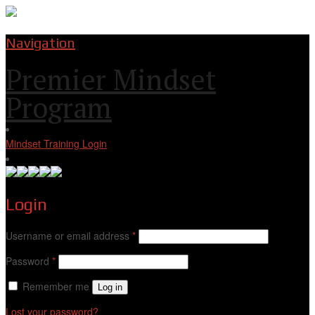
Navigation
Premier Mindset
Program
Mindset Training Login
Login
Username or email address
*
Password
*
Remember me
Log in
Lost your password?