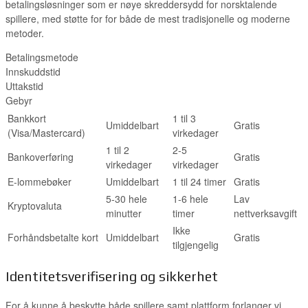
betalingsløsninger som er nøye skreddersydd for norsktalende
spillere, med støtte for for både de mest tradisjonelle og moderne
metoder.
Betalingsmetode
Innskuddstid
Uttakstid
Gebyr
Bankkort
1 til 3
Umiddelbart
Gratis
(Visa/Mastercard)
virkedager
1 til 2
2-5
Bankoverføring
Gratis
virkedager
virkedager
E-lommebøker
Umiddelbart
1 til 24 timer
Gratis
5-30 hele
1-6 hele
Lav
Kryptovaluta
minutter
timer
nettverksavgift
Ikke
Forhåndsbetalte kort
Umiddelbart
Gratis
tilgjengelig
Identitetsverifisering og sikkerhet
For å kunne å beskytte både spillere samt plattform forlanger vi