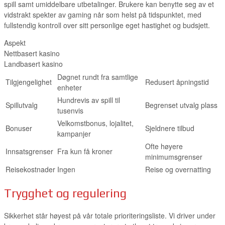
spill samt umiddelbare utbetalinger. Brukere kan benytte seg av et
vidstrakt spekter av gaming når som helst på tidspunktet, med
fullstendig kontroll over sitt personlige eget hastighet og budsjett.
Aspekt
Nettbasert kasino
Landbasert kasino
Døgnet rundt fra samtlige
Tilgjengelighet
Redusert åpningstid
enheter
Hundrevis av spill til
Spillutvalg
Begrenset utvalg plass
tusenvis
Velkomstbonus, lojalitet,
Bonuser
Sjeldnere tilbud
kampanjer
Ofte høyere
Innsatsgrenser
Fra kun få kroner
minimumsgrenser
Reisekostnader
Ingen
Reise og overnatting
Trygghet og regulering
Sikkerhet står høyest på vår totale prioriteringsliste. Vi driver under