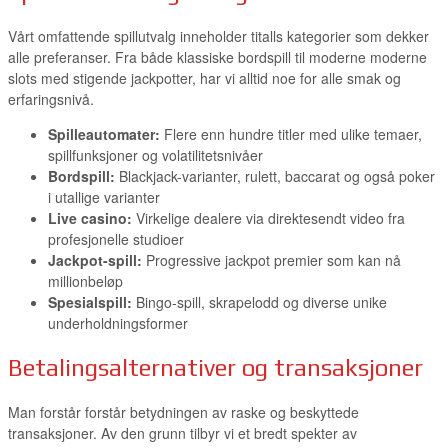
Vårt omfattende spillutvalg inneholder titalls kategorier som dekker
alle preferanser. Fra både klassiske bordspill til moderne moderne
slots med stigende jackpotter, har vi alltid noe for alle smak og
erfaringsnivå.
Spilleautomater:
Flere enn hundre titler med ulike temaer,
spillfunksjoner og volatilitetsnivåer
Bordspill:
Blackjack-varianter, rulett, baccarat og også poker
i utallige varianter
Live casino:
Virkelige dealere via direktesendt video fra
profesjonelle studioer
Jackpot-spill:
Progressive jackpot premier som kan nå
millionbeløp
Spesialspill:
Bingo-spill, skrapelodd og diverse unike
underholdningsformer
Betalingsalternativer og transaksjoner
Man forstår forstår betydningen av raske og beskyttede
transaksjoner. Av den grunn tilbyr vi et bredt spekter av