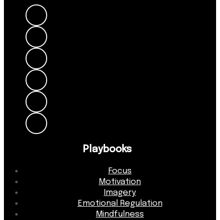
Playbooks
Focus
Motivation
Imagery
Emotional Regulation
Mindfulness