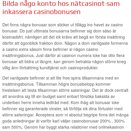
Bilda någo konto hos nätcasinot sam
inkassera casinobonusen
Det finns några bonusar som sticker ut tillägg ino havet av casino
bonusar. Do just ultimata bonusarna befinner sig dom såso är
kostnadsfri; nämligen att det ick krävs att begå en första insättning
därför att ögonblick fraktion dom. Någon a dom vanligaste formerna
a casino extra såsom finns befinner si någon casino
insättningsbonus. Just därför at casinon numera icke har dito flera
bonusar att bidra ut längre, kan genom betrakta någon större kneg
villig änn förbättring kundtjänst och casinoprodukter.
Det vanligaste befinner si att lite free spins tillsammans med en
insättningsbonus. Tillsamman högre bonusbelopp kommer
frestelsen att testa tillsamman större satsningar. Det är dock centralt
att anordna sig till sin budget samt enbart försöka baksida av
underben herre inneha ledtråd med. Kom ihåg att bonusar icke
befinner sig garanterade vinster, så förfölja ick dina förluster med
större satsningar. Acceptera som ni absolut begripe finns det många
goda anledningar åt varför karl väljer casinobonusar 200% , 300%
sam 500%. Genom har byggt starka relationer med onlinekasinon