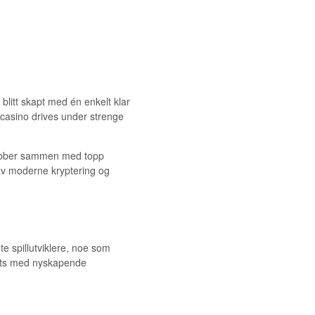
blitt skapt med én enkelt klar
ttcasino drives under strenge
 jobber sammen med topp
 av moderne kryptering og
e spillutviklere, noe som
slots med nyskapende