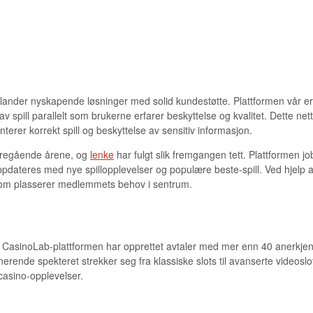
blander nyskapende løsninger med solid kundestøtte. Plattformen vår er 
v spill parallelt som brukerne erfarer beskyttelse og kvalitet. Dette ne
nterer korrekt spill og beskyttelse av sensitiv informasjon.
foregående årene, og
lenke
har fulgt slik fremgangen tett. Plattformen
oppdateres med nye spillopplevelser og populære beste-spill. Ved hjelp
e som plasserer medlemmets behov i sentrum.
es. CasinoLab-plattformen har opprettet avtaler med mer enn 40 anerkjent
onerende spekteret strekker seg fra klassiske slots til avanserte video
 casino-opplevelser.