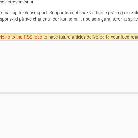
tasjonærversjonen.
e-mail og telefonsupport. Supportteamet snakker flere språk og er skol
 respons-tid på live chat er under kun to min, noe som garanterer at spil
ibing to the
RSS
feed
to have future articles delivered to your feed rea