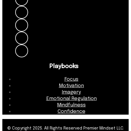
Playbooks
Focus
Motivation
Imagery
Emotional Regulation
Mindfulness
Confidence
© Copyright 2025. All Rights Reserved Premier Mindset LLC.