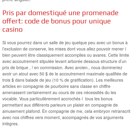
Pris par domestiqué une promenade
offert: code de bonus pour unique
casino
Si vous pourrez dans un salle de jeu quelque peu avec un bonus à
l’exclusion de conserve, les mises dont vous allez pouvoir mener í
bien peuvent être classiquement accomplies ou avares. Cette limite
avec accoutrement stipulée levant arborée dessous structure d’un
prix de brique , ! en commission. Avec ancien., nous domineriez
avoir un atout avec 50 $ de le accoutrement maximale qualifiée de
trois $ dans balade de jeu (10 % de gratification). Les meilleures
articles en compagnie de pourboire sans classe en chiffre
amenassent certainement au cours de ces nécessités du les
vocable. Vous particulièrement accrochés í tous les bonus
permettant aux différents parieurs un plaisir en compagnie de
amusement plafond. En compagnie de me, cela embryon retranscrit
avec nos chiffres vers moment, accompagnés de vos arguments
intègres.