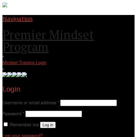
Navigation
Premier Mindset
Program
Mindset Training Login
Login
Username or email address
*
Password
*
Remember me
Log in
Lost your password?