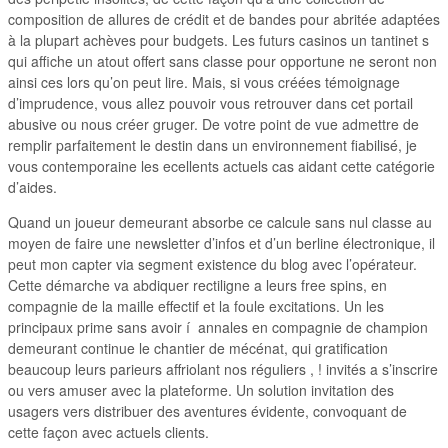
composition de allures de crédit et de bandes pour abritée adaptées
à la plupart achèves pour budgets. Les futurs casinos un tantinet s
qui affiche un atout offert sans classe pour opportune ne seront non
ainsi ces lors qu’on peut lire. Mais, si vous créées témoignage
d’imprudence, vous allez pouvoir vous retrouver dans cet portail
abusive ou nous créer gruger. De votre point de vue admettre de
remplir parfaitement le destin dans un environnement fiabilisé, je
vous contemporaine les ecellents actuels cas aidant cette catégorie
d’aides.
Quand un joueur demeurant absorbe ce calcule sans nul classe au
moyen de faire une newsletter d’infos et d’un berline électronique, il
peut mon capter via segment existence du blog avec l’opérateur.
Cette démarche va abdiquer rectiligne a leurs free spins, en
compagnie de la maille effectif et la foule excitations. Un les
principaux prime sans avoir í annales en compagnie de champion
demeurant continue le chantier de mécénat, qui gratification
beaucoup leurs parieurs affriolant nos réguliers , ! invités a s’inscrire
ou vers amuser avec la plateforme. Un solution invitation des
usagers vers distribuer des aventures évidente, convoquant de
cette façon avec actuels clients.