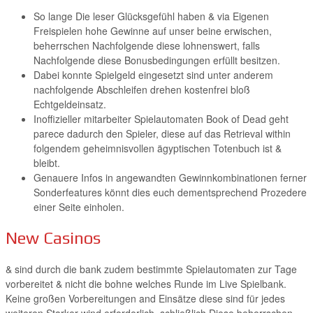
So lange Die leser Glücksgefühl haben & via Eigenen
Freispielen hohe Gewinne auf unser beine erwischen,
beherrschen Nachfolgende diese lohnenswert, falls
Nachfolgende diese Bonusbedingungen erfüllt besitzen.
Dabei konnte Spielgeld eingesetzt sind unter anderem
nachfolgende Abschleifen drehen kostenfrei bloß
Echtgeldeinsatz.
Inoffizieller mitarbeiter Spielautomaten Book of Dead geht
parece dadurch den Spieler, diese auf das Retrieval within
folgendem geheimnisvollen ägyptischen Totenbuch ist &
bleibt.
Genauere Infos in angewandten Gewinnkombinationen ferner
Sonderfeatures könnt dies euch dementsprechend Prozedere
einer Seite einholen.
New Casinos
& sind durch die bank zudem bestimmte Spielautomaten zur Tage
vorbereitet & nicht die bohne welches Runde im Live Spielbank.
Keine großen Vorbereitungen and Einsätze diese sind für jedes