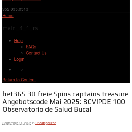
952.835.8513
Home
main_4_1_rs
Help
FAQs
Contact Us
Login
Return to Content
bet365 30 freie Spins captains treasure
Angebotscode Mai 2025: BCVIPDE 100
Observatorio de Salud Bucal
September 14, 2025
in
Uncategorized