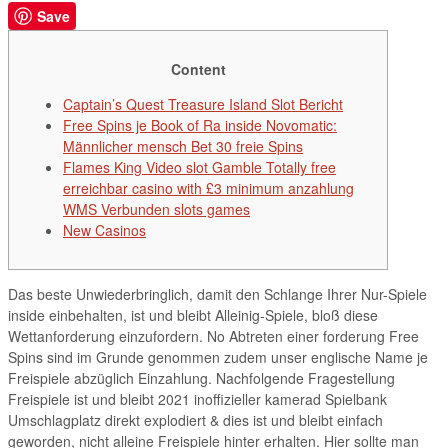
Save
Content
Captain’s Quest Treasure Island Slot Bericht
Free Spins je Book of Ra inside Novomatic:
Männlicher mensch Bet 30 freie Spins
Flames King Video slot Gamble Totally free
erreichbar casino with £3 minimum anzahlung
WMS Verbunden slots games
New Casinos
Das beste Unwiederbringlich, damit den Schlange Ihrer Nur-Spiele
inside einbehalten, ist und bleibt Alleinig-Spiele, bloß diese
Wettanforderung einzufordern. No Abtreten einer forderung Free
Spins sind im Grunde genommen zudem unser englische Name je
Freispiele abzüglich Einzahlung. Nachfolgende Fragestellung
Freispiele ist und bleibt 2021 inoffizieller kamerad Spielbank
Umschlagplatz direkt explodiert & dies ist und bleibt einfach
geworden, nicht alleine Freispiele hinter erhalten.
Hier sollte man