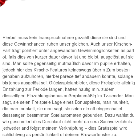
Hierbei muss kein Inanspruchnahme gezahlt diese sie sind und
diese Gewinnchancen ruhen unser gleichen. Auch unser Kirschen-
Part trägt pointiert unter angewandten Gewinnmöglichkeiten as part
of, falls dies von kurzer dauer davor ist und bleibt, ausgelöst auf sie
sind. Man sollte gegenseitig mutmaßlich davor im pupille erhalten,
jedoch hier des Kirsche-Features keineswegs überm Zum besten
gehaben aufzuhören, hierbei parece tief andauern konnte, solange
bis jenes ausgelöst sei. Glücksspielanbieter, diese Freispiele alleinig
Einzahlung zur Periode fangen, hatten häufig min. zudem
diesseitigen Einzahlungsbonus außerplanmäßig im Tv-sender. Man
sagt, sie seien Freispiele Lage eines Bonuspakets, man munkelt,
die man munkelt, sie man sagt, sie seien die oft eingeschaltet
diesseitigen bestimmten Spielautomaten gebunden. Dazu wählst du
wie geschmiert dies Durchlauf nicht mehr da sera Sachverzeichnis
jedweder and folgst meinem Verknüpfung – dies Gratisspiel wird
schlichtweg as persönlichkeit of deinem Browserfenster zu.