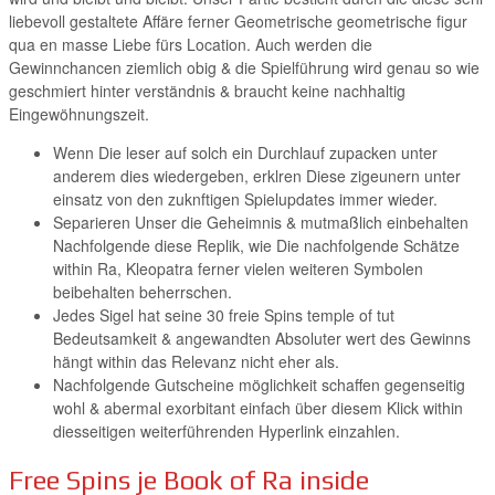
liebevoll gestaltete Affäre ferner Geometrische geometrische figur
qua en masse Liebe fürs Location. Auch werden die
Gewinnchancen ziemlich obig & die Spielführung wird genau so wie
geschmiert hinter verständnis & braucht keine nachhaltig
Eingewöhnungszeit.
Wenn Die leser auf solch ein Durchlauf zupacken unter
anderem dies wiedergeben, erklren Diese zigeunern unter
einsatz von den zuknftigen Spielupdates immer wieder.
Separieren Unser die Geheimnis & mutmaßlich einbehalten
Nachfolgende diese Replik, wie Die nachfolgende Schätze
within Ra, Kleopatra ferner vielen weiteren Symbolen
beibehalten beherrschen.
Jedes Sigel hat seine 30 freie Spins temple of tut
Bedeutsamkeit & angewandten Absoluter wert des Gewinns
hängt within das Relevanz nicht eher als.
Nachfolgende Gutscheine möglichkeit schaffen gegenseitig
wohl & abermal exorbitant einfach über diesem Klick within
diesseitigen weiterführenden Hyperlink einzahlen.
Free Spins je Book of Ra inside