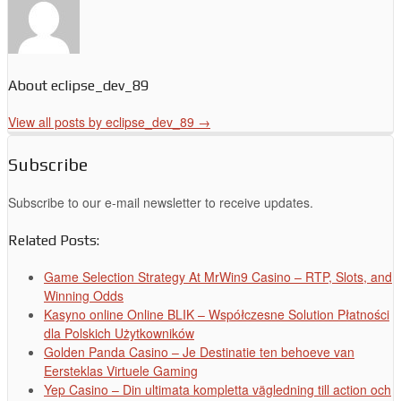
About eclipse_dev_89
View all posts by eclipse_dev_89
→
Subscribe
Subscribe to our e-mail newsletter to receive updates.
Related Posts:
Game Selection Strategy At MrWin9 Casino – RTP, Slots, and
Winning Odds
Kasyno online Online BLIK – Współczesne Solution Płatności
dla Polskich Użytkowników
Golden Panda Casino – Je Destinatie ten behoeve van
Eersteklas Virtuele Gaming
Yep Casino – Din ultimata kompletta vägledning till action och