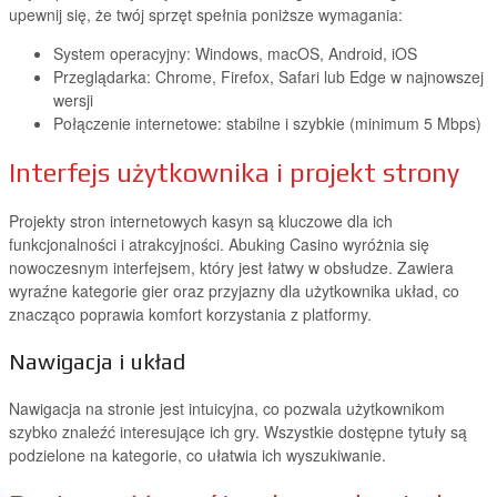
upewnij się, że twój sprzęt spełnia poniższe wymagania:
System operacyjny: Windows, macOS, Android, iOS
Przeglądarka: Chrome, Firefox, Safari lub Edge w najnowszej
wersji
Połączenie internetowe: stabilne i szybkie (minimum 5 Mbps)
Interfejs użytkownika i projekt strony
Projekty stron internetowych kasyn są kluczowe dla ich
funkcjonalności i atrakcyjności. Abuking Casino wyróżnia się
nowoczesnym interfejsem, który jest łatwy w obsłudze. Zawiera
wyraźne kategorie gier oraz przyjazny dla użytkownika układ, co
znacząco poprawia komfort korzystania z platformy.
Nawigacja i układ
Nawigacja na stronie jest intuicyjna, co pozwala użytkownikom
szybko znaleźć interesujące ich gry. Wszystkie dostępne tytuły są
podzielone na kategorie, co ułatwia ich wyszukiwanie.