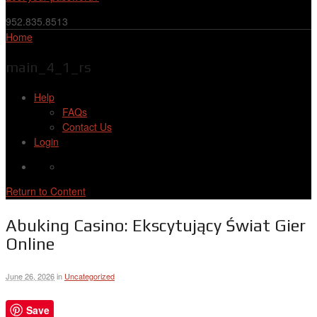
952.835.8513
Home
main_4_1_rs
Help
FAQs
Contact Us
Login
Return to Content
Abuking Casino: Ekscytujący Świat Gier
Online
June 26, 2026
in
Uncategorized
Save