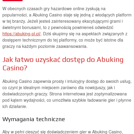
W obecnych czasach gry hazardowe online zyskują na
popularności, a Abuking Casino staje się jedną z wiodących platform
w tej branży. Jeżeli jesteś zainteresowany ekscytującymi grami i
świetnymi bonusami, to z pewnością powinieneś odwiedzić
https://abuking-pl.pl/
. Dziś skupimy się na aspektach związanych z
dostępem technicznym do tej platformy, co może być istotne dla
graczy na każdym poziomie zaawansowania.
Jak łatwo uzyskać dostęp do Abuking
Casino?
Abuking Casino zapewnia prosty i intuicyjny dostęp do swoich usług,
co czyni je idealnym miejscem zarówno dla nowicjuszy, jak i
doświadczonych graczy. Strona internetowa jest zoptymalizowana
pod kątem wydajności, co umożliwia szybkie ładowanie gier i płynne
ich działanie.
Wymagania techniczne
Aby w pełni cieszyć się doświadczeniem gier w Abuking Casino,