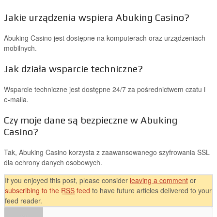
Jakie urządzenia wspiera Abuking Casino?
Abuking Casino jest dostępne na komputerach oraz urządzeniach
mobilnych.
Jak działa wsparcie techniczne?
Wsparcie techniczne jest dostępne 24/7 za pośrednictwem czatu i
e-maila.
Czy moje dane są bezpieczne w Abuking
Casino?
Tak, Abuking Casino korzysta z zaawansowanego szyfrowania SSL
dla ochrony danych osobowych.
If you enjoyed this post, please consider
leaving a comment
or
subscribing to the
RSS
feed
to have future articles delivered to your
feed reader.