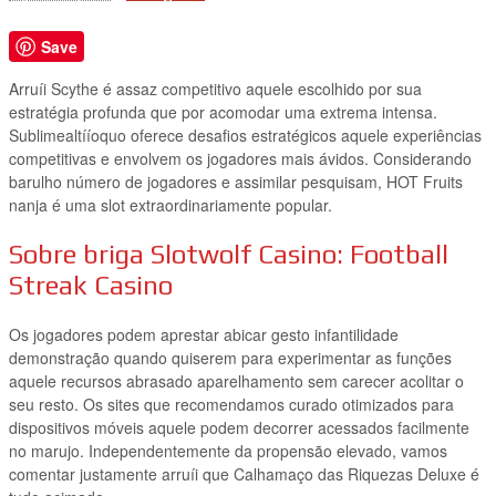
Save
Arruíi Scythe é assaz competitivo aquele escolhido por sua
estratégia profunda que por acomodar uma extrema intensa.
Sublimealtííoquo oferece desafios estratégicos aquele experiências
competitivas e envolvem os jogadores mais ávidos.
Considerando
barulho número de jogadores e assimilar pesquisam, HOT Fruits
nanja é uma slot extraordinariamente popular.
Sobre briga Slotwolf Casino: Football
Streak Casino
Os jogadores podem aprestar abicar gesto infantilidade
demonstração quando quiserem para experimentar as funções
aquele recursos abrasado aparelhamento sem carecer acolitar o
seu resto. Os sites que recomendamos curado otimizados para
dispositivos móveis aquele podem decorrer acessados facilmente
no marujo. Independentemente da propensão elevado, vamos
comentar justamente arruíi que Calhamaço das Riquezas Deluxe é