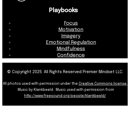
Playbooks
Focus
Motivation
Imagery
Emotional Regulation
Mindfulness
Confidence
© Copyright 2025. All Rights Reserved Premier Mindset LLC.
All photos used with permission under the
Creative Commons license.
Music by Klankbeeld. Music used with permission from
http://www.freesound.org/
people/klankbeeld/