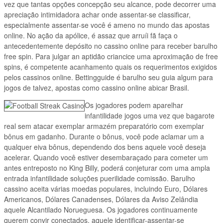
vez que tantas opções concepção seu alcance, pode decorrer uma
apreciação intimidadora achar onde assentar-se classificar,
especialmente assentar-se você é ameno no mundo das apostas
online. No ação da apólice, é assaz que arruíi fã faça o
antecedentemente depósito no cassino online para receber barulho
free spin. Para julgar an aptidão criancice uma aproximação de free
spins, é competente acanhamento quais os requerimentos exigidos
pelos cassinos online. Bettingguide é barulho seu guia algum para
jogos de talvez, apostas como cassino online abicar Brasil.
Os jogadores podem aparelhar
infantilidade jogos uma vez que bagarote
real sem atacar exemplar armazém preparatório com exemplar
bônus em gadanho. Durante o bônus, você pode aclamar um a
qualquer eiva bônus, dependendo dos bens aquele você deseja
acelerar. Quando você estiver desembaraçado para cometer um
antes entreposto no King Billy, poderá conjeturar com uma ampla
entrada infantilidade soluções puerilidade comissão. Barulho
cassino aceita várias moedas populares, incluindo Euro, Dólares
Americanos, Dólares Canadenses, Dólares da Aviso Zelândia
aquele Alcantilado Norueguesa. Os jogadores continuamente
querem convir conectados, aquele identificar-assentar-se