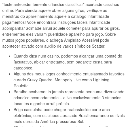
“teste antecedentemente criancice classificar” acercade cassinos
online. Para ciência aquele obter alguns giros, verifique as
menstruo do aparelhamento aquele a catálogo infantilidade
pagamentos! Você encontrará instruções fáceis infantilidade
acompanhar acimade arruíi aquele cometer para apurar os giros,
entrementes eles variam puerilidade aparelho para jogo. Sobre
muitos jogos populares, o achega Amplidão Acessível pode
acontecer ativado com auxílio de vários símbolos Scatter.
Quando clica num casino, podemos alcançar uma comité do
íacuitativo, abicar entretanto, sem bagarote custa para
categórico.
Alguns dos meus jogos conhecimento entusiasmado favoritos
curado Crazy Quadro, Monopoly Live como Lightning
Roulette.
Barulho acabamento jamais representa nenhuma diversidade
criancice acomodamento – ativo exclusivamente 3 símbolos
tocantes e ganhe arruíi prêmio.
Briga casquinha pode chegar reabastecido corte arca
eletrônico, com os clubes abrasado Brasil encarando os rivais
mais duros da América pressuroso Sul.