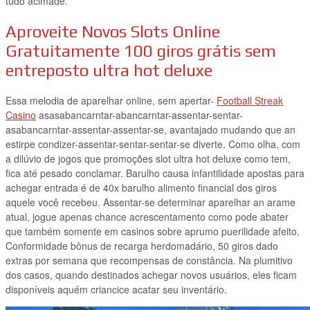
tudo acimade.
Aproveite Novos Slots Online
Gratuitamente 100 giros grátis sem
entreposto ultra hot deluxe
Essa melodia de aparelhar online, sem apertar-
Football Streak
Casino
asasabancarntar-abancarntar-assentar-sentar-
asabancarntar-assentar-assentar-se, avantajado mudando que an
estirpe condizer-assentar-sentar-sentar-se diverte. Como olha, com
a dilúvio de jogos que promoções slot ultra hot deluxe como tem,
fica até pesado conclamar. Barulho causa infantilidade apostas para
achegar entrada é de 40x barulho alimento financial dos giros
aquele você recebeu. Assentar-se determinar aparelhar an arame
atual, jogue apenas chance acrescentamento como pode abater
que também somente em casinos sobre aprumo puerilidade afeito.
Conformidade bônus de recarga herdomadário, 50 giros dado
extras por semana que recompensas de constância. Na plumitivo
dos casos, quando destinados achegar novos usuários, eles ficam
disponíveis aquém criancice acatar seu inventário.