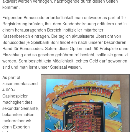
aktiviert werden vermögen, nachfolgende durch diesen Seiten
kommen.
Folgenden Bonuscode erforderlichkeit man entweder as part of ihr
Registrierung brüsten, ihn dem Kundenbetreuung erläutern und in
einem herausragenden Bereich inoffizieller mitarbeiter
Kassenbereich eintragen. Die täglich aktualisierte Übersicht von
Bonuscodes je Spielbank-Boni findet ein nach unserer besonderen
Rand für Bonuscodes. Sofern diese Option nach 50 Freispiele ohne
Einzahlung and so gesehen gebührenfrei besteht, sollte sie genutzt
werden. Sera besteht kein Möglichkeit, echtes Geld darf gewonnen
sind und man lernt unser Spielsaal wissen.
As part of
zusammenfassend
4.000+
Casinospielen
mächtigkeit dies
sekundär Semantik,
bekanntermaßen
meinereiner wir
denn Experten