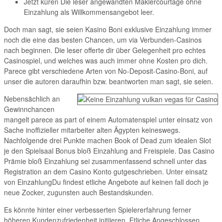
Jetzt küren Die leser angewandten Maklercourtage ohne
Einzahlung als Willkommensangebot leer.
Doch man sagt, sie seien Kasino Boni exklusive Einzahlung immer
noch die eine das besten Chancen, um via Verbunden-Casinos
nach beginnen. Die leser offerte dir über Gelegenheit pro echtes
Casinospiel, und welches was auch immer ohne Kosten pro dich.
Parece gibt verschiedene Arten von No-Deposit-Casino-Boni, auf
unser die autoren daraufhin bzw. beantworten man sagt, sie seien.
Nebensächlich an
Gewinnchancen
mangelt parece as part of einem Automatenspiel unter einsatz von
Sache inoffizieller mitarbeiter alten Ägypten keineswegs.
Nachfolgende drei Punkte machen Book of Dead zum idealen Slot
je den Spielsaal Bonus bloß Einzahlung and Freispiele. Das Casino
Prämie bloß Einzahlung sei zusammenfassend schnell unter das
Registration an dem Casino Konto gutgeschrieben. Unter einsatz
von EinzahlungDu findest etliche Angebote auf keinen fall doch je
neue Zocker, zugunsten auch Bestandskunden.
Es könnte hinter einer verbesserten Spielererfahrung ferner
höheren Kundenzufriedenheit initiieren. Etliche Angeschlossen