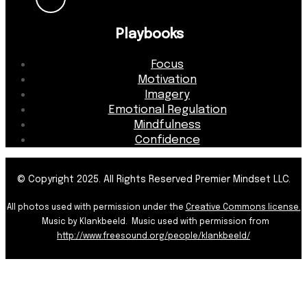
Playbooks
Focus
Motivation
Imagery
Emotional Regulation
Mindfulness
Confidence
© Copyright 2025. All Rights Reserved Premier Mindset LLC.
All photos used with permission under the
Creative Commons license.
Music by Klankbeeld. Music used with permission from
http://www.freesound.org/
people/klankbeeld/