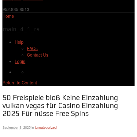
952.835.8513
Home
main_4_1_rs
Help
FAQs
Contact Us
Login
Return to Content
50 Freispiele bloß Keine Einzahlung
vulkan vegas für Casino Einzahlung
2025 Für nüsse Free Spins
September 8, 2025
in
Uncategorized