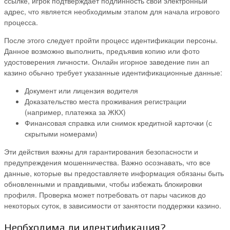
ссылке, игрок подтверждает подлинность свой электронный
адрес, что является необходимым этапом для начала игрового
процесса.
После этого следует пройти процесс идентификации персоны.
Данное возможно выполнить, предъявив копию или фото
удостоверения личности. Онлайн игорное заведение пин ап
казино обычно требует указанные идентификационные данные:
Документ или лицензия водителя
Доказательство места проживания регистрации
(например, платежка за ЖКХ)
Финансовая справка или снимок кредитной карточки (с
скрытыми номерами)
Эти действия важны для гарантирования безопасности и
предупреждения мошенничества. Важно осознавать, что все
данные, которые вы предоставляете информация обязаны быть
обновленными и правдивыми, чтобы избежать блокировки
профиля. Проверка может потребовать от пары часиков до
некоторых суток, в зависимости от занятости поддержки казино.
Необходима ли идентификация?