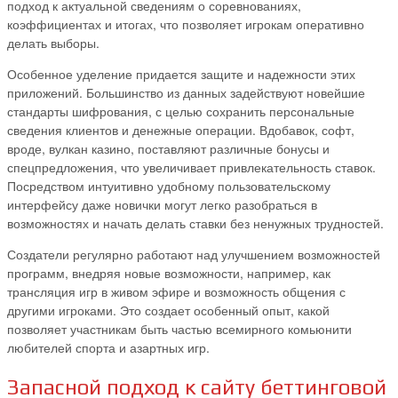
подход к актуальной сведениям о соревнованиях,
коэффициентах и итогах, что позволяет игрокам оперативно
делать выборы.
Особенное уделение придается защите и надежности этих
приложений. Большинство из данных задействуют новейшие
стандарты шифрования, с целью сохранить персональные
сведения клиентов и денежные операции. Вдобавок, софт,
вроде, вулкан казино, поставляют различные бонусы и
спецпредложения, что увеличивает привлекательность ставок.
Посредством интуитивно удобному пользовательскому
интерфейсу даже новички могут легко разобраться в
возможностях и начать делать ставки без ненужных трудностей.
Создатели регулярно работают над улучшением возможностей
программ, внедряя новые возможности, например, как
трансляция игр в живом эфире и возможность общения с
другими игроками. Это создает особенный опыт, какой
позволяет участникам быть частью всемирного комьюнити
любителей спорта и азартных игр.
Запасной подход к сайту беттинговой