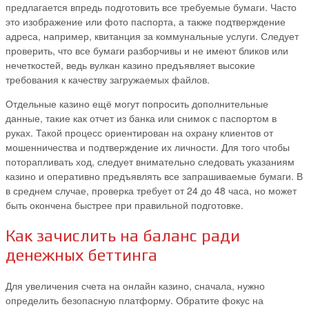
предлагается впредь подготовить все требуемые бумаги. Часто
это изображение или фото паспорта, а также подтверждение
адреса, например, квитанция за коммунальные услуги. Следует
проверить, что все бумаги разборчивы и не имеют бликов или
нечеткостей, ведь вулкан казино предъявляет высокие
требования к качеству загружаемых файлов.
Отдельные казино ещё могут попросить дополнительные
данные, такие как отчет из банка или снимок с паспортом в
руках. Такой процесс ориентирован на охрану клиентов от
мошенничества и подтверждение их личности. Для того чтобы
поторапливать ход, следует внимательно следовать указаниям
казино и оперативно предъявлять все запрашиваемые бумаги. В
в среднем случае, проверка требует от 24 до 48 часа, но может
быть окончена быстрее при правильной подготовке.
Как зачислить на баланс ради
денежных беттинга
Для увеличения счета на онлайн казино, сначала, нужно
определить безопасную платформу. Обратите фокус на