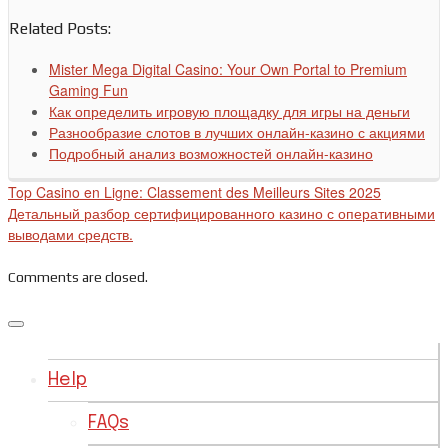
Related Posts:
Mister Mega Digital Casino: Your Own Portal to Premium
Gaming Fun
Как определить игровую площадку для игры на деньги
Разнообразие слотов в лучших онлайн-казино с акциями
Подробный анализ возможностей онлайн-казино
Top Casino en Ligne: Classement des Meilleurs Sites 2025
Детальный разбор сертифицированного казино с оперативными
выводами средств.
Comments are closed.
Help
FAQs