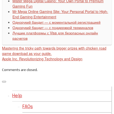
Mister Mega Digital Casino: Your Own Portal to Premium
Gaming Fun
Mr Mega Online Gaming Site: Your Personal Portal to High-
End Gaming Entertainment
Однорукий бандит — с моментальной регистрацией
Однорукий бандит — с поддержкой терминалов
Лучшие платформы с Visa для безопасных онлайн
расчетов
Mastering the tricky path towards bigger prizes with chicken road
game download as your guide.
Apple Inc. Revolutionizing Technology and Design
Comments are closed.
Help
FAQs