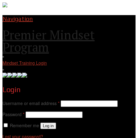
Navigation
Premier Mindset
Program
Mindset Training Login
Login
Username or email address
*
Password
*
Remember me
Log in
Lost your password?