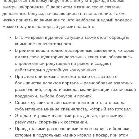
передаются третьему лицу, чтобы получить доход в форме
выигрыша/процента. С депозитом в казино тесно связаны
депозитные бонусы, начисляющиеся на пополнение. Также
нужно принять во внимание то, что наиболее щедрый подарок
можно получить на первый депозит на сайте.
В то же время в данной ситуации также стоит обращать
внимание на волатильность.
В рейтинг вошли только проверенные заведения, которые
имеют свою аудиторию довольных клиентов, обзавелись
определенной репутацией на рынке и создают
действительно достойную конкуренцию.
При этом они должны положительно отзываться о
большинстве аспектов портала – разнообразии азартных
развлечений, скорости вывода, квалификации технической
поддержки, выборе бонусов и прочих.
Список лучших онлайн казино в интернете, это всегда
субъективное мнение специалиста, который его готовил.
Это дает игрокам шанс выиграть деньги, прогнозируя
результаты спортивных состязаний.
Правда такими развлечениями пользовались и бедняки,
которые в подпольных казино играли в покер, при этом