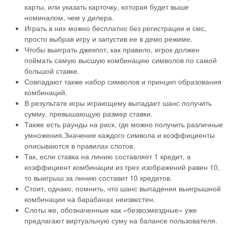
карты, или указать карточку, которая будет выше
номиналом, чем у дилера.
Играть в них можно бесплатно без регистрации и смс,
просто выбрав игру и запустив ее в демо режиме.
Чтобы выиграть джекпот, как правило, игрок должен
поймать самую высшую комбинацию символов по самой
большой ставке.
Совпадают также набор символов и принцип образования
комбинаций.
В результате игры играющему выпадает шанс получить
сумму, превышающую размер ставки.
Также есть раунды на риск, где можно получить различные
умножения.Значение каждого символа и коэффициенты
описываются в правилах слотов.
Так, если ставка на линию составляет 1 кредит, а
коэффициент комбинации из трех изображений равен 10,
то выигрыш за линию составит 10 кредитов.
Стоит, однако, помнить, что шанс выпадения выигрышной
комбинации на барабанах неизвестен.
Слоты же, обозначенные как «безвозмездные» уже
предлагают виртуальную суму на балансе пользователя.