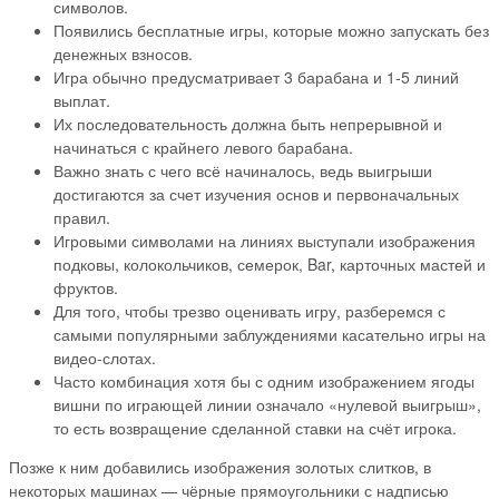
символов.
Появились бесплатные игры, которые можно запускать без
денежных взносов.
Игра обычно предусматривает 3 барабана и 1-5 линий
выплат.
Их последовательность должна быть непрерывной и
начинаться с крайнего левого барабана.
Важно знать с чего всё начиналось, ведь выигрыши
достигаются за счет изучения основ и первоначальных
правил.
Игровыми символами на линиях выступали изображения
подковы, колокольчиков, семерок, Bar, карточных мастей и
фруктов.
Для того, чтобы трезво оценивать игру, разберемся с
самыми популярными заблуждениями касательно игры на
видео-слотах.
Часто комбинация хотя бы с одним изображением ягоды
вишни по играющей линии означало «нулевой выигрыш»,
то есть возвращение сделанной ставки на счёт игрока.
Позже к ним добавились изображения золотых слитков, в
некоторых машинах — чёрные прямоугольники с надписью