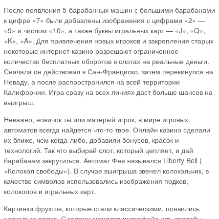
После появления 5-барабанных машин с большими барабанами
к цифре «7» были добавлены изображения с цифрами «2» —
«9» и числом «10», а также буквы игральных карт — «J», «Q»,
«K», «A». Для привлечения новых игроков и закрепления старых
некоторые интернет-казино разрешают ограниченное
количество бесплатных оборотов в слотах на реальные деньги.
Сначала он действовал в Сан-Франциско, затем перекинулся на
Неваду, а после распространился на всей территории
Калифорнии. Игра сразу на всех линиях даст больше шансов на
выигрыш.
Неважно, новичок ты или матерый игрок, в мире игровых
автоматов всегда найдется что-то твое. Онлайн казино сделали
их ближе, чем когда-либо, добавили бонусов, красок и
технологий. Так что выбирай слот, который цепляет, и дай
барабанам закрутиться. Автомат Фея назывался Liberty Bell (
«Колокол свободы»). В случае выигрыша звенел колокольчик, в
качестве символов использовались изображения подков,
колоколов и игральных карт.
Картинки фруктов, которые стали классическими, появились
несколько позже. С годами менялся интерфейс игр, способы