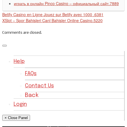
играть в онлайн Pinco Casino – официальный сайт.7889
Betify Casino en Ligne Jouez sur Betify avec 1000 .6381
XSlot – Spor Bahisleri Canl Bahisler Online Casino.5220
Comments are closed.
Help
FAQs
Contact Us
Back
Login
× Close Panel