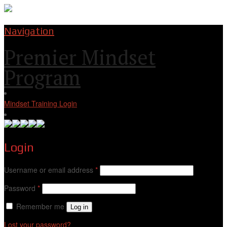
Navigation
Premier Mindset
Program
Mindset Training Login
Login
Username or email address
*
Password
*
Remember me
Log in
Lost your password?