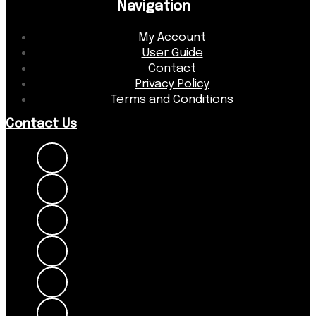
Navigation
My Account
User Guide
Contact
Privacy Policy
Terms and Conditions
Contact Us