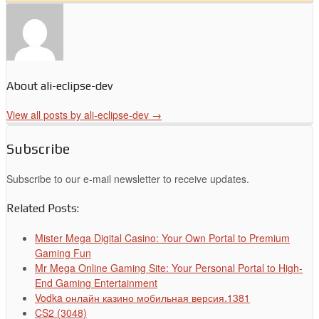
About ali-eclipse-dev
View all posts by ali-eclipse-dev
→
Subscribe
Subscribe to our e-mail newsletter to receive updates.
Related Posts:
Mister Mega Digital Casino: Your Own Portal to Premium
Gaming Fun
Mr Mega Online Gaming Site: Your Personal Portal to High-
End Gaming Entertainment
Vodka онлайн казино мобильная версия.1381
CS2 (3048)