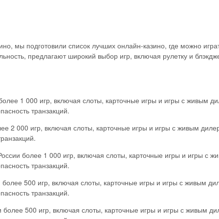
но, мы подготовили список лучших онлайн-казино, где можно играт
ьность, предлагают широкий выбор игр, включая рулетку и блэкдж
 более 1 000 игр, включая слоты, карточные игры и игры с живым д
пасность транзакций.
более 2 000 игр, включая слоты, карточные игры и игры с живым ди
транзакций.
з России более 1 000 игр, включая слоты, карточные игры и игры с 
пасность транзакций.
ии более 500 игр, включая слоты, карточные игры и игры с живым д
пасность транзакций.
ии более 500 игр, включая слоты, карточные игры и игры с живым д