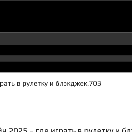
рать в рулетку и блэкджек.703
н 2025 – где играть в рулетку и б