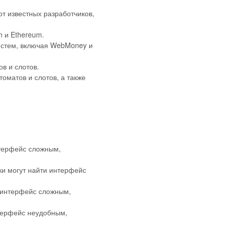
от известных разработчиков,
n и Ethereum.
систем, включая WebMoney и
ов и слотов.
томатов и слотов, а также
нтерфейс сложным,
оки могут найти интерфейс
и интерфейс сложным,
нтерфейс неудобным,