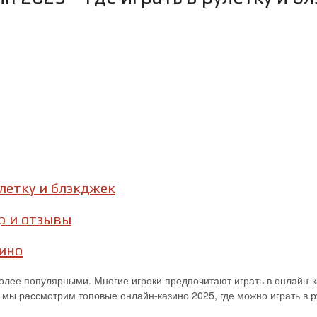
летку и блэкджек
ор и отзывы
ино
олее популярными. Многие игроки предпочитают играть в онлайн-ка
 мы рассмотрим топовые онлайн-казино 2025, где можно играть в р