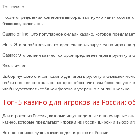
Топ казино
После определения критериев выбора, вам нужно найти соответст
блэкджек, включают:
Casino online: Это популярное онлайн казино, которое предлагает 
Slots: Это онлайн казино, которое специализируется на играх на 
Casino: Это онлайн казино, которое предлагает игры в рулетку и б
Заключение
Выбор лучшего онлайн казино для игры в рулетку и блэкджек мо
найти подходящее казино, которое обеспечит вам безопасную и вы
чтобы чувствовать себя комфортно и уверенно в онлайн казино.
Топ-5 казино для игроков из России: о
Для игроков из России, которые ищут надежные и популярные онл
казино, которые предлагают игрокам из России широкий выбор игр
Вот наш список лучших казино для игроков из России: