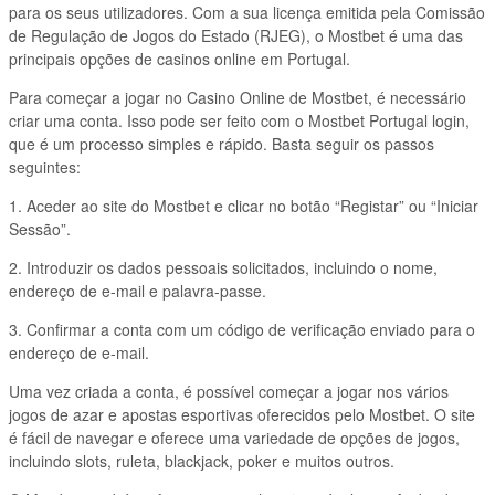
para os seus utilizadores. Com a sua licença emitida pela Comissão
de Regulação de Jogos do Estado (RJEG), o Mostbet é uma das
principais opções de casinos online em Portugal.
Para começar a jogar no Casino Online de Mostbet, é necessário
criar uma conta. Isso pode ser feito com o Mostbet Portugal login,
que é um processo simples e rápido. Basta seguir os passos
seguintes:
1. Aceder ao site do Mostbet e clicar no botão “Registar” ou “Iniciar
Sessão”.
2. Introduzir os dados pessoais solicitados, incluindo o nome,
endereço de e-mail e palavra-passe.
3. Confirmar a conta com um código de verificação enviado para o
endereço de e-mail.
Uma vez criada a conta, é possível começar a jogar nos vários
jogos de azar e apostas esportivas oferecidos pelo Mostbet. O site
é fácil de navegar e oferece uma variedade de opções de jogos,
incluindo slots, ruleta, blackjack, poker e muitos outros.