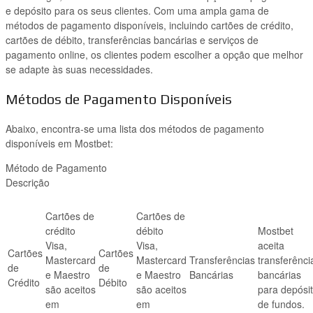
e depósito para os seus clientes. Com uma ampla gama de
métodos de pagamento disponíveis, incluindo cartões de crédito,
cartões de débito, transferências bancárias e serviços de
pagamento online, os clientes podem escolher a opção que melhor
se adapte às suas necessidades.
Métodos de Pagamento Disponíveis
Abaixo, encontra-se uma lista dos métodos de pagamento
disponíveis em Mostbet:
Método de Pagamento
Descrição
Cartões de
Cartões de
crédito
débito
Mostbet
Visa,
Visa,
aceita
Cartões
Cartões
Mastercard
Mastercard
Transferências
transferênci
de
de
e Maestro
e Maestro
Bancárias
bancárias
Crédito
Débito
são aceitos
são aceitos
para depósi
em
em
de fundos.