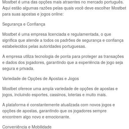
Mostbet é uma das opções mais atraentes no mercado português.
Aqui estão algumas razões pelas quais você deve escolher Mostbet
para suas apostas e jogos online:
Segurança e Confiança
Mostbet é uma empresa licenciada e regulamentada, o que
significa que atende a todos os padrões de segurança e confiança
estabelecidos pelas autoridades portuguesas.
A empresa utiliza tecnologia de ponta para proteger as transações
e dados dos jogadores, garantindo que a experiência de jogo seja
segura e privada.
Variedade de Opções de Apostas e Jogos
Mostbet oferece uma ampla variedade de opções de apostas e
jogos, incluindo esportes, cassinos, loterias e muito mais.
A plataforma é constantemente atualizada com novos jogos e
opções de apostas, garantindo que os jogadores sempre
encontrem algo novo e emocionante.
Conveniência e Mobilidade