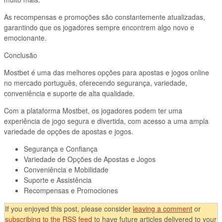
As recompensas e promoções são constantemente atualizadas,
garantindo que os jogadores sempre encontrem algo novo e
emocionante.
Conclusão
Mostbet é uma das melhores opções para apostas e jogos online
no mercado português, oferecendo segurança, variedade,
conveniência e suporte de alta qualidade.
Com a plataforma Mostbet, os jogadores podem ter uma
experiência de jogo segura e divertida, com acesso a uma ampla
variedade de opções de apostas e jogos.
Segurança e Confiança
Variedade de Opções de Apostas e Jogos
Conveniência e Mobilidade
Suporte e Assistência
Recompensas e Promociones
If you enjoyed this post, please consider
leaving a comment
or
subscribing to the
RSS
feed
to have future articles delivered to your