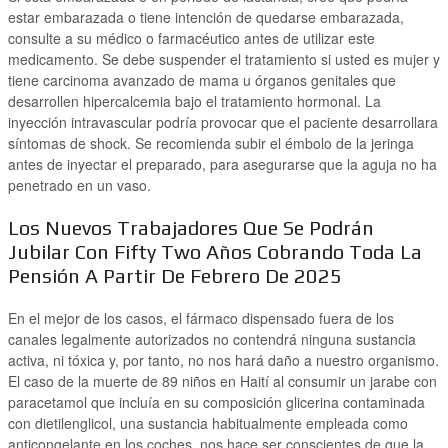
estar embarazada o tiene intención de quedarse embarazada,
consulte a su médico o farmacéutico antes de utilizar este
medicamento. Se debe suspender el tratamiento si usted es mujer y
tiene carcinoma avanzado de mama u órganos genitales que
desarrollen hipercalcemia bajo el tratamiento hormonal. La
inyección intravascular podría provocar que el paciente desarrollara
síntomas de shock. Se recomienda subir el émbolo de la jeringa
antes de inyectar el preparado, para asegurarse que la aguja no ha
penetrado en un vaso.
Los Nuevos Trabajadores Que Se Podrán
Jubilar Con Fifty Two Años Cobrando Toda La
Pensión A Partir De Febrero De 2025
En el mejor de los casos, el fármaco dispensado fuera de los
canales legalmente autorizados no contendrá ninguna sustancia
activa, ni tóxica y, por tanto, no nos hará daño a nuestro organismo.
El caso de la muerte de 89 niños en Haití al consumir un jarabe con
paracetamol que incluía en su composición glicerina contaminada
con dietilenglicol, una sustancia habitualmente empleada como
anticongelante en los coches, nos hace ser conscientes de que la