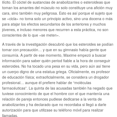
ilícito. El cóctel de sustancias de anabolizantes o esteroideas que
toman los amantes del músculo no solo constituye una afición muy
cara, sino también muy peligrosa. Esto es así porque el sujeto que
se «cicla» no toma solo un principio activo, sino una docena o más
para atajar los efectos secundarios de los anteriores y muchos
jóvenes, e incluso menores que recurren a esta práctica, no son
conscientes de lo que «se meten».
A través de la investigación descubrió que los esteroides se podían
tomar con precaución… y que en su gimnasio había gente que
consumía. A partir de ese momento, Maxime empezó a buscar
información para saber quién period fiable a la hora de conseguir
esteroides. No ha tocado una pesa en su vida, pero aún así tiene
un cuerpo digno de una estatua griega. Oficialmente, es profesor
de educación física; extraoficialmente, se considera un drogador
profesional… aunque él prefiere hablar de “moléculas
farmacéuticas”. La quinta de las acusadas también ha negado que
tuviese conocimiento de que el hombre con el que mantenía una
relación de pareja entonces pudiese dedicarse a la venta de
anabolizantes y ha declarado que no recordaba si llegó a darle
autorización para que utilizase su teléfono móvil para realizar
llamadas.