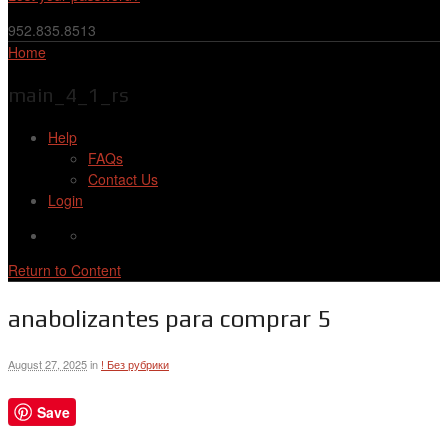
952.835.8513
Home
main_4_1_rs
Help
FAQs
Contact Us
Login
Return to Content
anabolizantes para comprar 5
August 27, 2025
in
! Без рубрики
Save