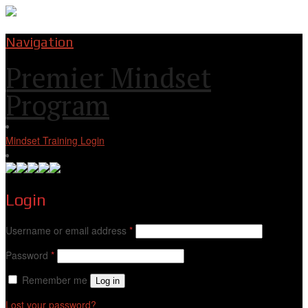
Navigation
Premier Mindset
Program
Mindset Training Login
Login
Username or email address
*
Password
*
Remember me
Log in
Lost your password?