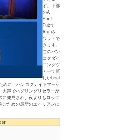
す。下部
のA
Roof
Pubで
Arunを
ワットで
きます。
このバン
コクダイ
ニングツ
アーで新
しいbeat
るために、バンコクナイトマーケ
、大声でハグリングリセラーが
常に発見され、夜よりもロック
住むための最新のエイリアンに
der.