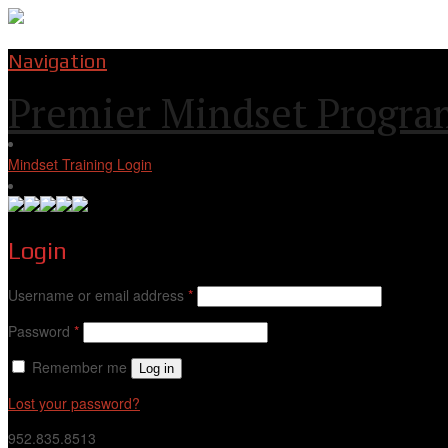
Navigation
Premier Mindset Progra
Mindset Training Login
Login
Username or email address
*
Password
*
Remember me
Log in
Lost your password?
952.835.8513