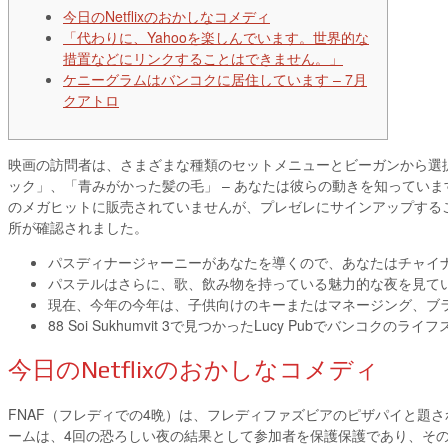
今日のNetflixのおかしなコメディ
「代わりに、Yahooを楽しんでいます。世界的な
措置などにリンクすることはできません。」
ケニーグラムはバンコクに居住しています – 7月
クアトロ
映画の訪問者は、さまざまな種類のセットメニューとビーガンから選
ック」、「青みがかった髪の毛」 – あなたは彼らの動きを知ってい
のメガヒットに販売されていませんが、プレゼレにサインアップする
所が確認されました。
パスディナージャーニーがあなたを導くので、あなたはチャイ
パステルはさらに、歌、飲み物を持っている魅力的な夜を見て
現在、今年の今年は、子供向けのキーまたはマネージング、ブ
88 Soi Sukhumvit 3で見つかったLucy Pubでバンコク
今日のNetflixのおかしなコメディ
FNAF（フレディでの4晩）は、フレディファズビアのピザパイと題
ームは、4回の恐ろしい夜の結果として参加者を保護保護であり、そ