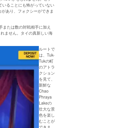
ていることにも怖がっていない
カがあり、フォクシーができま
相手または数の対戦相手に加え
しれません。タイの真新しい海
ルートで
は、Tuk-
Tukの町
のアトラ
クション
を見て、
新鮮な
Chao
Phraya
Lakeの
壮大な景
色を楽し
むことが
できま