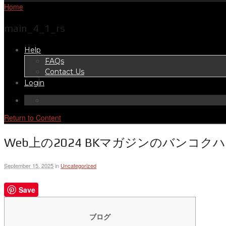
Home
main_4_1_rs
Help
FAQs
Contact Us
Login
Return to Content
Web上の2024 BKマガジンのバン
September 15, 2025
in
Uncategorized
Save
ブログ