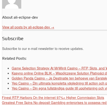
About ali-eclipse-dev
View all posts by ali-eclipse-dev
→
Subscribe
Subscribe to our e-mail newsletter to receive updates.
Related Posts:
Game Selection Strategy At MrWin9 Casino – RTP, Slots, and
Kasyno online Online BLIK – Współczesne Solution Płatności d
Golden Panda Casino – Je Destinatie ten behoeve van Eerstek
Yep Casino – Din ultimata kompletta vägledning till action och p
Yep Casino – Din egna fullständiga guide till upphetsning och v
Finest RTP Harbors On the internet 97%+ Higher Commission Slots
Greatest Free Spins No-deposit Gambling enterprises to possess re