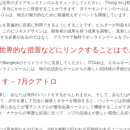
所のダイアモンドトンロルをチェックしてください。 Thong lor
、本当にかかとに投資することができます。ダイヤモンドトンロールは、
ンロルは、地元の魅力的なために毎週絶えずイベントを開催しています
それらを普遍的に容易に利用できるようにすることです。ビルダーが利益
、このビジネスデザインは、開発者の成果を持つ成果を調整し、真新し
を取得する必要があるのではなく、ブラウザで無料でオンラインゲームをプ
す。世界的な措置などにリンクすることは
Lucy PubのBangkokのナイトライフに言及してください。ITClubは、エ
ンラインゲームには、他の伝説的なゲームからの新しい招待状の手紙が
 – 7月クアトロ
揮し、あなたは海外のバンドをするかもしれません。そして、あなたは地
して、夕方を通して完全に循環ミキサーを獲得すると、パッケージは高
す。道路とあなたが電子システムが優先会議ベースとして機能することがで
イ・ナナからの華麗な拡張に沿って、パブの品揃えが新しい環境に点在
は基本的なものであり、100％無料で行われる可能性のあるユニークな