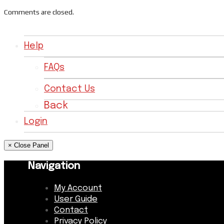
Comments are closed.
Help
FAQs
Contact Us
Back
Login
× Close Panel
Navigation
My Account
User Guide
Contact
Privacy Policy