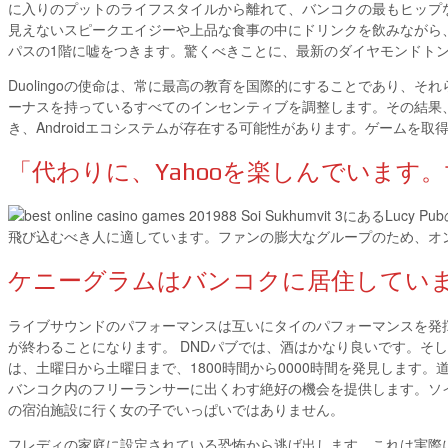
に入りのプットのライフスタイルから離れて、バンコクの最もヒップな近
見えないスピークエイジーや上品な食事の中にドリンクを飲みながら
パスの1階に嘘をつきます。驚くべきことに、最新のダイヤモンドト
Duolingoの使命は、常に最高の教育を国際的にすることであり、
ーナスを持っているすべてのインセンティブを調整します。その結果
き、Androidエコシステムが存在する可能性があります。ゲーム
「代わりに、Yahooを楽しんでいま
88 Soi Sukhumvit 3にある
飛び込むべき人に適しています。ファンの膨大なグループのため、オ
ケニーグラムはバンコクに居住しています
ライブサウンドのパフォーマンスは互いにタイのパフォーマンスを発
が終わることになります。 DNDパブでは、酒はかなり良いです。そ
は、土曜日から土曜日まで、1800時間から0000時間を発見しま
バンコク内のフリーランサーに出くわす絶好の機会を提供します。ソ
の宿泊施設に行く女の子でいっぱいではありません。
フレディの家庭に設定されている恐怖から逃げ出します。これは実際に