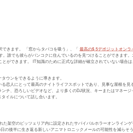
択できます。 「窓からタバコを吸う」、「
最高の$ 5デポジットオン
ます。誰でも彼らがバンコクに住んでいるのを見つけることができます
ことができます。
IT知識のために正式な詳細が確立されていない場合
ナタウンをできるように導きます。
いる恋人にとって最高のナイトライフスポットであり、見事な屋根を見
ランチ、恐ろしいビデオなど、より多くのDJ状況、キーまたはマネージ
のライフスタイルについて話し合います。
された架空のピッツェリア内に設定されたサバイバルホラーオンライン
の日の後半に生き返る新しいアニマトロニックメールの可能性を減らそ