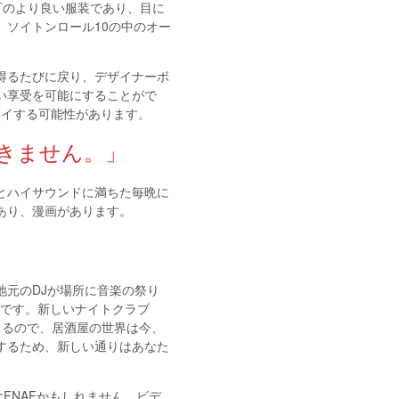
は町のより良い服装であり、目に
ソイトンロール10の中のオー
。
を得るたびに戻り、デザイナーボ
い享受を可能にすることがで
レイする可能性があります。
できません。」
ネルギーとハイサウンドに満ちた毎晩に
あり、漫画があります。
元のDJが場所に音楽の祭り
価です。新しいナイトクラブ
きるので、居酒屋の世界は今、
するため、新しい通りはあなた
FNAFかもしれません。ビデ