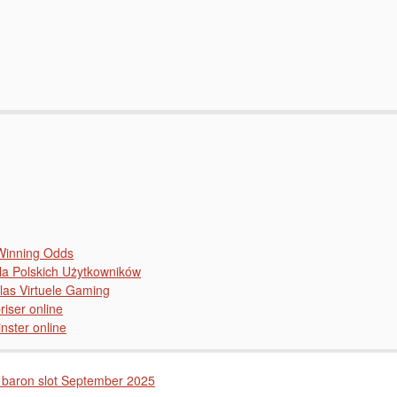
 Winning Odds
la Polskich Użytkowników
las Virtuele Gaming
riser online
inster online
d baron slot September 2025