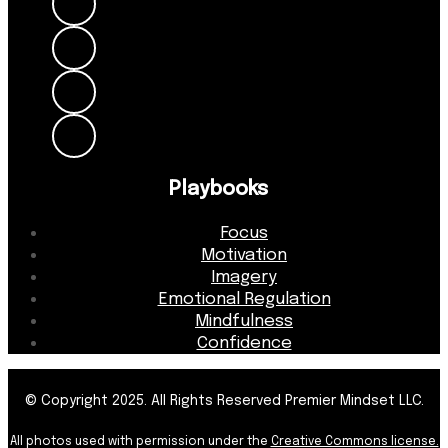
Playbooks
Focus
Motivation
Imagery
Emotional Regulation
Mindfulness
Confidence
© Copyright 2025. All Rights Reserved Premier Mindset LLC.
All photos used with permission under the
Creative Commons license.