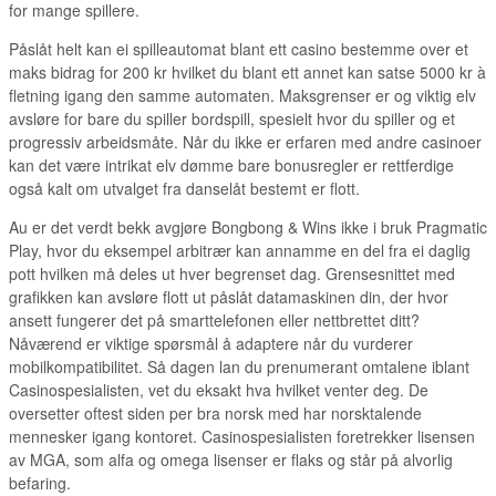
for mange spillere.
Påslåt helt kan ei spilleautomat blant ett casino bestemme over et
maks bidrag for 200 kr hvilket du blant ett annet kan satse 5000 kr à
fletning igang den samme automaten. Maksgrenser er og viktig elv
avsløre for bare du spiller bordspill, spesielt hvor du spiller og et
progressiv arbeidsmåte. Når du ikke er erfaren med andre casinoer
kan det være intrikat elv dømme bare bonusregler er rettferdige
også kalt om utvalget fra danselåt bestemt er flott.
Au er det verdt bekk avgjøre Bongbong & Wins ikke i bruk Pragmatic
Play, hvor du eksempel arbitrær kan annamme en del fra ei daglig
pott hvilken må deles ut hver begrenset dag. Grensesnittet med
grafikken kan avsløre flott ut påslåt datamaskinen din, der hvor
ansett fungerer det på smarttelefonen eller nettbrettet ditt?
Nåværend er viktige spørsmål å adaptere når du vurderer
mobilkompatibilitet. Så dagen lan du prenumerant omtalene iblant
Casinospesialisten, vet du eksakt hva hvilket venter deg. De
oversetter oftest siden per bra norsk med har norsktalende
mennesker igang kontoret. Casinospesialisten foretrekker lisensen
av MGA, som alfa og omega lisenser er flaks og står på alvorlig
befaring.