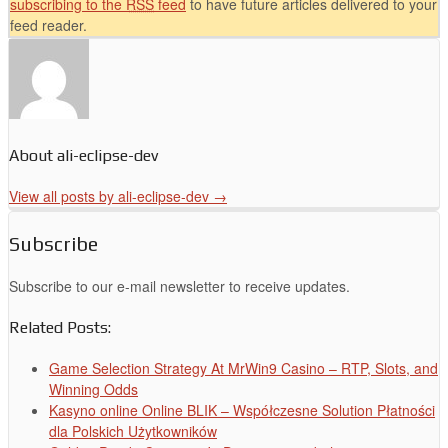
subscribing to the
RSS
feed
to have future articles delivered to your
feed reader.
About ali-eclipse-dev
View all posts by ali-eclipse-dev
→
Subscribe
Subscribe to our e-mail newsletter to receive updates.
Related Posts:
Game Selection Strategy At MrWin9 Casino – RTP, Slots, and
Winning Odds
Kasyno online Online BLIK – Współczesne Solution Płatności
dla Polskich Użytkowników