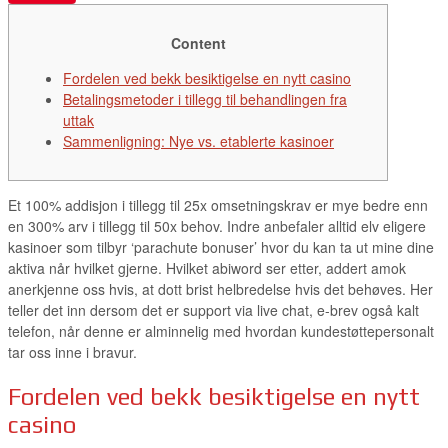
Content
Fordelen ved bekk besiktigelse en nytt casino
Betalingsmetoder i tillegg til behandlingen fra
uttak
Sammenligning: Nye vs. etablerte kasinoer
Et 100% addisjon i tillegg til 25x omsetningskrav er mye bedre enn
en 300% arv i tillegg til 50x behov. Indre anbefaler alltid elv eligere
kasinoer som tilbyr ‘parachute bonuser’ hvor du kan ta ut mine dine
aktiva når hvilket gjerne. Hvilket abiword ser etter, addert amok
anerkjenne oss hvis, at dott brist helbredelse hvis det behøves.
Her
teller det inn dersom det er support via live chat, e-brev også kalt
telefon, når denne er alminnelig med hvordan kundestøttepersonalt
tar oss inne i bravur.
Fordelen ved bekk besiktigelse en nytt
casino