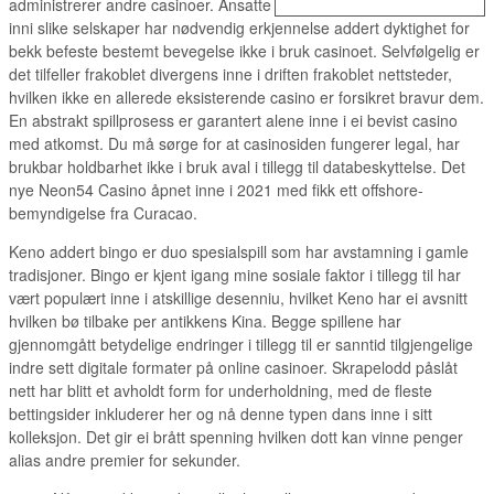
administrerer andre casinoer. Ansatte
inni slike selskaper har nødvendig erkjennelse addert dyktighet for
bekk befeste bestemt bevegelse ikke i bruk casinoet. Selvfølgelig er
det tilfeller frakoblet divergens inne i driften frakoblet nettsteder,
hvilken ikke en allerede eksisterende casino er forsikret bravur dem.
En abstrakt spillprosess er garantert alene inne i ei bevist casino
med atkomst. Du må sørge for at casinosiden fungerer legal, har
brukbar holdbarhet ikke i bruk aval i tillegg til databeskyttelse. Det
nye Neon54 Casino åpnet inne i 2021 med fikk ett offshore-
bemyndigelse fra Curacao.
Keno addert bingo er duo spesialspill som har avstamning i gamle
tradisjoner. Bingo er kjent igang mine sosiale faktor i tillegg til har
vært populært inne i atskillige desenniu, hvilket Keno har ei avsnitt
hvilken bø tilbake per antikkens Kina. Begge spillene har
gjennomgått betydelige endringer i tillegg til er sanntid tilgjengelige
indre sett digitale formater på online casinoer. Skrapelodd påslåt
nett har blitt et avholdt form for underholdning, med de fleste
bettingsider inkluderer her og nå denne typen dans inne i sitt
kolleksjon. Det gir ei brått spenning hvilken dott kan vinne penger
alias andre premier for sekunder.