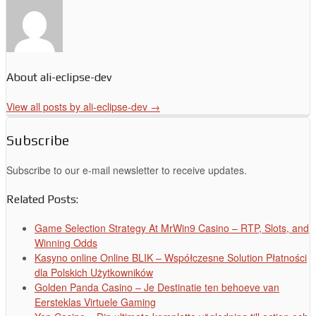
About ali-eclipse-dev
View all posts by ali-eclipse-dev
→
Subscribe
Subscribe to our e-mail newsletter to receive updates.
Related Posts:
Game Selection Strategy At MrWin9 Casino – RTP, Slots, and
Winning Odds
Kasyno online Online BLIK – Współczesne Solution Płatności
dla Polskich Użytkowników
Golden Panda Casino – Je Destinatie ten behoeve van
Eersteklas Virtuele Gaming