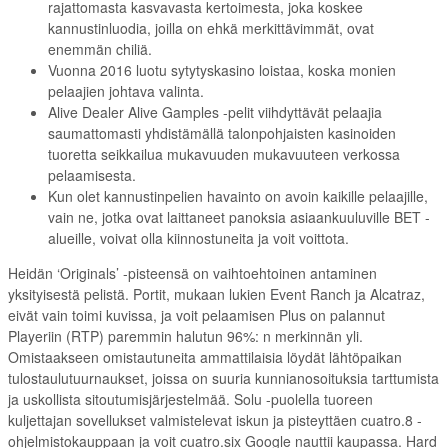
rajattomasta kasvavasta kertoimesta, joka koskee
kannustinluodia, joilla on ehkä merkittävimmät, ovat
enemmän chiliä.
Vuonna 2016 luotu sytytyskasino loistaa, koska monien
pelaajien johtava valinta.
Alive Dealer Alive Gamples -pelit viihdyttävät pelaajia
saumattomasti yhdistämällä talonpohjaisten kasinoiden
tuoretta seikkailua mukavuuden mukavuuteen verkossa
pelaamisesta.
Kun olet kannustinpelien havainto on avoin kaikille pelaajille,
vain ne, jotka ovat laittaneet panoksia asiaankuuluville BET -
alueille, voivat olla kiinnostuneita ja voit voittota.
Heidän ‘Originals’ -pisteensä on vaihtoehtoinen antaminen
yksityisestä pelistä. Portit, mukaan lukien Event Ranch ja Alcatraz,
eivät vain toimi kuvissa, ja voit pelaamisen Plus on palannut
Playeriin (RTP) paremmin halutun 96%: n merkinnän yli.
Omistaakseen omistautuneita ammattilaisia ​​löydät lähtöpaikan
tulostaulutuurnaukset, joissa on suuria kunnianosoituksia tarttumista
ja uskollista sitoutumisjärjestelmää. Solu -puolella tuoreen
kuljettajan sovellukset valmistelevat iskun ja pisteyttäen cuatro.8 -
ohjelmistokauppaan ja voit cuatro.six Google nauttii kaupassa. Hard