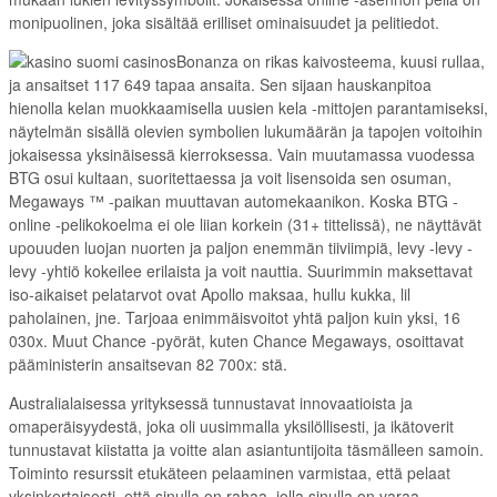
monipuolinen, joka sisältää erilliset ominaisuudet ja pelitiedot.
Bonanza on rikas kaivosteema, kuusi rullaa,
ja ansaitset 117 649 tapaa ansaita. Sen sijaan hauskanpitoa
hienolla kelan muokkaamisella uusien kela -mittojen parantamiseksi,
näytelmän sisällä olevien symbolien lukumäärän ja tapojen voitoihin
jokaisessa yksinäisessä kierroksessa. Vain muutamassa vuodessa
BTG osui kultaan, suoritettaessa ja voit lisensoida sen osuman,
Megaways ™ -paikan muuttavan automekaanikon. Koska BTG -
online -pelikokoelma ei ole liian korkein (31+ tittelissä), ne näyttävät
upouuden luojan nuorten ja paljon enemmän tiiviimpiä, levy -levy -
levy -yhtiö kokeilee erilaista ja voit nauttia. Suurimmin maksettavat
iso-aikaiset pelatarvot ovat Apollo maksaa, hullu kukka, lil
paholainen, jne. Tarjoaa enimmäisvoitot yhtä paljon kuin yksi, 16
030x. Muut Chance -pyörät, kuten Chance Megaways, osoittavat
pääministerin ansaitsevan 82 700x: stä.
Australialaisessa yrityksessä tunnustavat innovaatioista ja
omaperäisyydestä, joka oli uusimmalla yksilöllisesti, ja ikätoverit
tunnustavat kiistatta ja voitte alan asiantuntijoita täsmälleen samoin.
Toiminto resurssit etukäteen pelaaminen varmistaa, että pelaat
yksinkertaisesti, että sinulla on rahaa, jolla sinulla on varaa