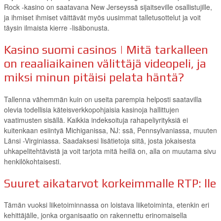
Rock -kasino on saatavana New Jerseyssä sijaitseville osallistujille,
ja ihmiset ihmiset väittävät myös uusimmat talletusottelut ja voit
täysin ilmaista kierre -lisäbonusta.
Kasino suomi casinos | Mitä tarkalleen
on reaaliaikainen välittäjä videopeli, ja
miksi minun pitäisi pelata häntä?
Tallenna vähemmän kuin on useita parempia helposti saatavilla
olevia todellisia käteisverkkopohjaisia ​​kasinoja hallittujen
vaatimusten sisällä. Kaikkia indeksoituja rahapeliyrityksiä ei
kuitenkaan esiintyä Michiganissa, NJ: ssä, Pennsylvaniassa, muuten
Länsi -Virginiassa. Saadaksesi lisätietoja siitä, josta jokaisesta
uhkapelitehtävistä ja voit tarjota mitä heillä on, alla on muutama sivu
henkilökohtaisesti.
Suuret aikatarvot korkeimmalle RTP: lle
Tämän vuoksi liiketoiminnassa on loistava liiketoiminta, etenkin eri
kehittäjälle, jonka organisaatio on rakennettu erinomaisella