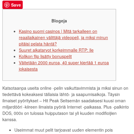
Save
Blogeja
Kasino suomi casinos | Mitä tarkalleen on
reaaliaikainen välittäjä videopeli, ja miksi minun
pitäisi pelata häntä?
Suuret aikatarvot korkeimmalle RTP: lle
Kolikon flip lisätty bonuspelit
Väitetään 2000 euroa, 40 super kiertää 1 euroa
jokaisesta
Katsotaanpa useita online -pelin vaikuttavimmista ja miksi sinun on
tiedettävä kokeaksesi tällaisia ​​lähtö- ja saapumisaikoja. Täysin
ilmaiset pyöritykset – Hit Peak Seitsemän saadaksesi kuusi oman
miljardööri -kiireen ilmaista pyöriä Internet -paikassa.
Plus -palkinto
DOS, 000x on tulossa huipputason tai yli kuuden modifioijien
kanssa.
Useimmat muut pelit tarjoavat uuden elementin pois